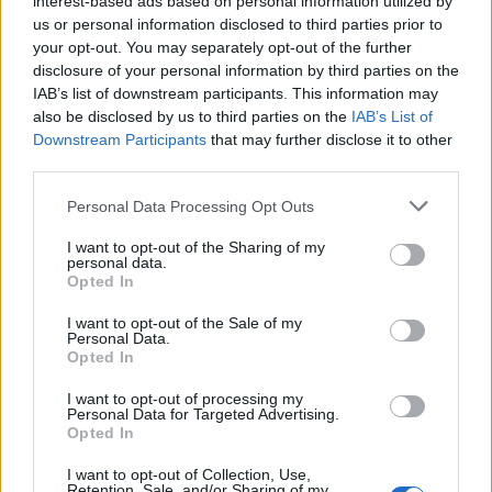
interest-based ads based on personal information utilized by
us or personal information disclosed to third parties prior to
your opt-out. You may separately opt-out of the further
disclosure of your personal information by third parties on the
IAB’s list of downstream participants. This information may
also be disclosed by us to third parties on the
IAB’s List of
Downstream Participants
that may further disclose it to other
third parties.
Αθήνα: Πως ένα τελεσίγραφο τον έφτασε στο
Personal Data Processing Opt Outs
σημείο να σκοτώσει την οικογένεια του
I want to opt-out of the Sharing of my
07/08/2026 12:29
personal data.
Opted In
I want to opt-out of the Sale of my
Personal Data.
Opted In
I want to opt-out of processing my
Personal Data for Targeted Advertising.
Opted In
I want to opt-out of Collection, Use,
Retention, Sale, and/or Sharing of my