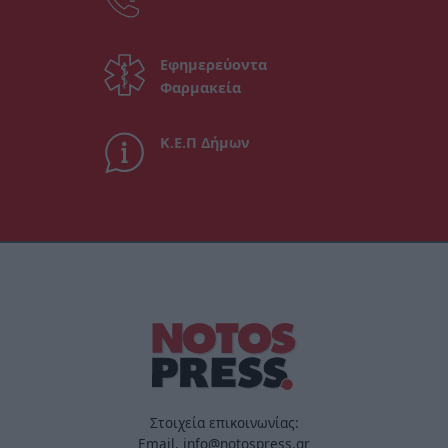
Εφημερεύοντα
Φαρμακεία
Κ.Ε.Π Δήμων
Στοιχεία επικοινωνίας:
Email. info@notospress.gr