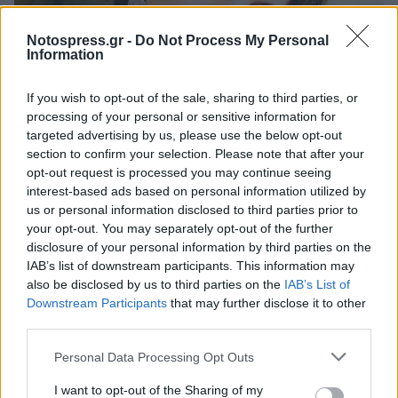
Notospress.gr -
Do Not Process My Personal
Information
If you wish to opt-out of the sale, sharing to third parties, or
processing of your personal or sensitive information for
targeted advertising by us, please use the below opt-out
section to confirm your selection. Please note that after your
opt-out request is processed you may continue seeing
Λακωνία: Η Ελένη αύριο θα έπιανε δουλειά –
interest-based ads based on personal information utilized by
«Έφυγε» σε τροχαίο και βύθισε στο πένθος
us or personal information disclosed to third parties prior to
την Απιδιά
your opt-out. You may separately opt-out of the further
disclosure of your personal information by third parties on the
05/08/2026 10:25
IAB’s list of downstream participants. This information may
also be disclosed by us to third parties on the
IAB’s List of
Downstream Participants
that may further disclose it to other
third parties.
Personal Data Processing Opt Outs
I want to opt-out of the Sharing of my