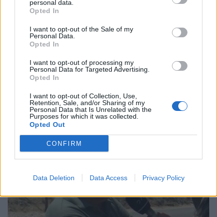
personal data.
Opted In
I want to opt-out of the Sale of my
Personal Data.
Opted In
I want to opt-out of processing my
Personal Data for Targeted Advertising.
Εθελοντής πυροσβέστης έσωσε δεκάδες
Opted In
σπίτια, αλλά κάηκε το δικό του
I want to opt-out of Collection, Use,
03/08/2026 12:52
Retention, Sale, and/or Sharing of my
Personal Data that Is Unrelated with the
Purposes for which it was collected.
Opted Out
CONFIRM
Data Deletion
Data Access
Privacy Policy