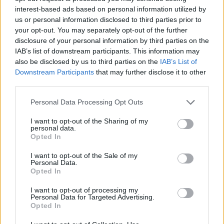
σεξουαλική ζωή φυσικού προσώπου κατ'
interest-based ads based on personal information utilized by
εξακολούθηση, με σκοπό βλάβης άλλων σε
us or personal information disclosed to third parties prior to
βαθμού κακουργήματος.
your opt-out. You may separately opt-out of the further
disclosure of your personal information by third parties on the
IAB’s list of downstream participants. This information may
Ο ίδιος στην απολογία του φέρεται να
also be disclosed by us to third parties on the
IAB’s List of
επανέλαβε ότι έχει μετανιώσει για τις πράξεις
Downstream Participants
that may further disclose it to other
third parties.
του και ότι κατέβασε τα βίντεο χωρίς να ξέρει
ποιος τα ανέβασε ξανά.
Personal Data Processing Opt Outs
I want to opt-out of the Sharing of my
Κατά την έξοδό του από τα δικαστήρια ο
personal data.
Opted In
58χρονος παρουσιαστής αρνήθηκε να
απαντήσει σε ερωτήσεις των δημοσιογράφων ,
I want to opt-out of the Sale of my
Personal Data.
εάν έχει να πει κάτι στις γυναίκες, οι οποίες
Opted In
χωρίς τη συγκατάθεση τους είδαν τις
I want to opt-out of processing my
προσωπικές τους στιγμές στο διαδίκτυο.
Personal Data for Targeted Advertising.
Opted In