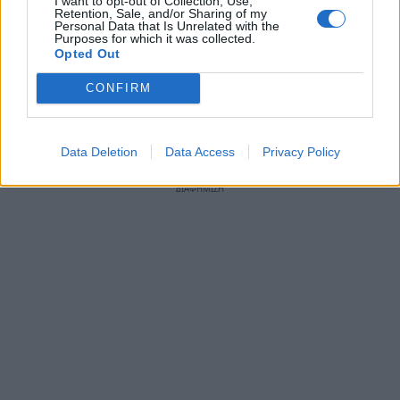
Πηγή:
voria
,
grtimes
I want to opt-out of Collection, Use,
Retention, Sale, and/or Sharing of my
Personal Data that Is Unrelated with the
Purposes for which it was collected.
Ακολουθήστε το
notospress.gr
στο Google News και
Opted Out
μάθετε πρώτοι
όλες τις ειδήσεις
CONFIRM
TAGS:
ΣΤΑΘΗΣ ΠΑΝΑΓΙΩΤΟΠΟΥΛΟΣ
Data Deletion
Data Access
Privacy Policy