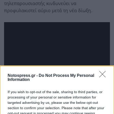
τηλεπαρουσιαστής κινδυνεύει να
προφυλακιστεί αύριο μετά τη νέα δίωξη.
Notospress.gr -
Do Not Process My Personal
Information
If you wish to opt-out of the sale, sharing to third parties, or
processing of your personal or sensitive information for
Αυτή αφορά σε ανακοίνωση δεδομένων
targeted advertising by us, please use the below opt-out
προσωπικού χαρακτήρα που αφορούν τη
section to confirm your selection. Please note that after your
opt-out request is processed you may continue seeing