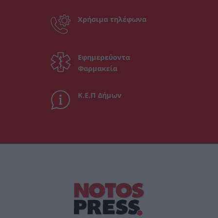
Χρήσιμα τηλέφωνα
Εφημερεύοντα
Φαρμακεία
Κ.Ε.Π Δήμων