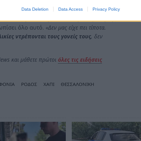
Data Deletion
Data Access
Privacy Policy
α στους γονείς της και το πέρασε μόνη της,
ωπίσει όλο αυτό.
«Δεν μας είχε πει τίποτα.
λικίες ντρέπονται τους γονείς τους
, δεν
ews και μάθετε πρώτοι
όλες τις ειδήσεις
ΦΟΝΙΑ
ΡΟΔΟΣ
ΧΑΠΙ
ΘΕΣΣΑΛΟΝΙΚΗ