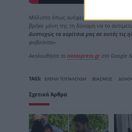
Μάλιστα όπως ανέφερε δεν είχε πει τίποτ
βρήκε μόνη της τη δύναμη να το αντιμετ
Δυστυχώς τα κορίτσια μας σε αυτές τις η
φοβούνται».
Ακολουθήστε το
notospress.gr
στο Google N
TAGS:
ΕΛΕΝΗ ΤΟΠΑΛΟΥΔΗ
ΒΙΑΣΜΟΣ
ΔΟΛΟ
Σχετικά Άρθρα