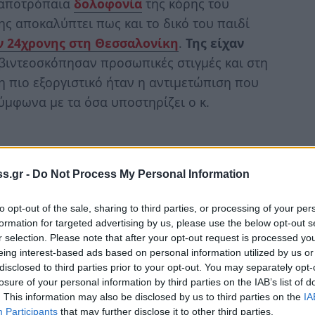
ν αποτρόπαια
δολοφονία
της κόρης του
νης αποκαλύπτει πως και το δικό του παιδί
ν 24χρονης στη Θεσσαλονίκη
.
Της είχαν
 βιντεοσκόπησαν προσωπικές στιγμές και στη
η πιο εξοργιστικό ήταν η αντιμετώπιση που
ύμφωνα με τα όσα υποστηρίζει ο κ.
με
χάπια βιασμού
από κάποια "καλόπαιδα" της
 κατάθεση που δώσαμε. Είναι γνωστά τα ονόματα.
s.gr -
Do Not Process My Personal Information
 δύναμη να πάει να κάνει την καταγγελία»
to opt-out of the sale, sharing to third parties, or processing of your per
έλας, μιλώντας στην ΕΡΤ. Και συνέχισε την
formation for targeted advertising by us, please use the below opt-out s
και βίντεο και την απειλούσαν. Και
υπήρξε
r selection. Please note that after your opt-out request is processed y
είπαν "
γίνε ντετέκτιβ και φέρε μας το βίντεο
".
eing interest-based ads based on personal information utilized by us or
disclosed to third parties prior to your opt-out. You may separately opt-
losure of your personal information by third parties on the IAB’s list of
. This information may also be disclosed by us to third parties on the
IA
Participants
that may further disclose it to other third parties.