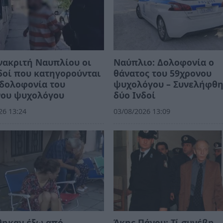
νακριτή Ναυπλίου οι
Ναύπλιο: Δολοφονία ο
δοί που κατηγορούνται
θάνατος του 59χρονου
 δολοφονία του
ψυχολόγου – Συνελήφθ
νου ψυχολόγου
δύο Ινδοί
26 13:24
03/08/2026 13:09
θηκαν έξω από
Άκης Πάνου: Τί συνέβη