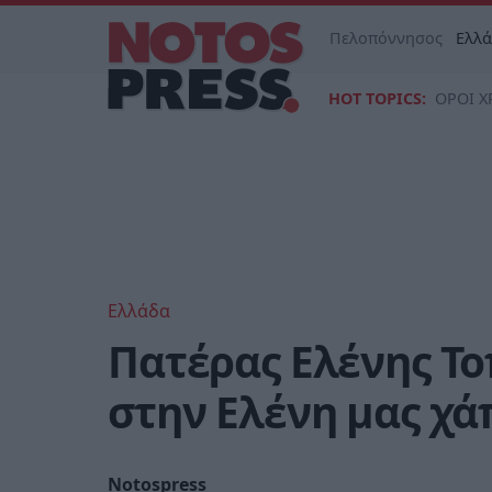
Πελοπόννησος
Ελλ
HOT TOPICS:
ΟΡΟΙ Χ
Ελλάδα
Πατέρας Ελένης Το
στην Ελένη μας χάπ
Notospress