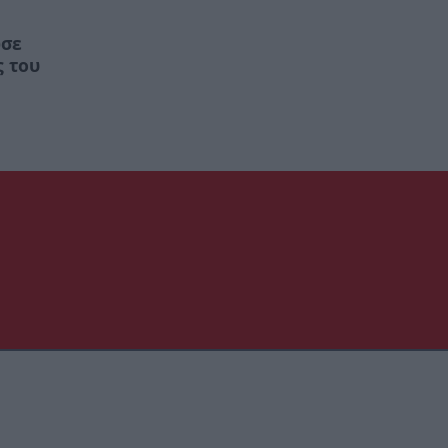
ωσε
ς του