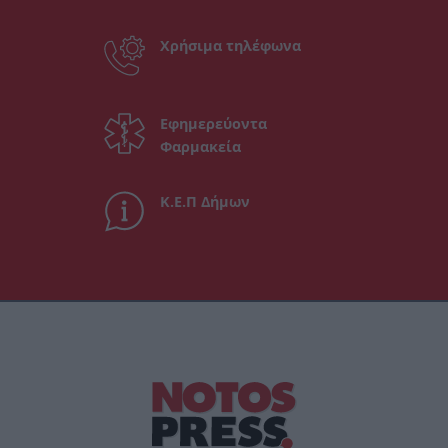
Χρήσιμα τηλέφωνα
Εφημερεύοντα
Φαρμακεία
Κ.Ε.Π Δήμων