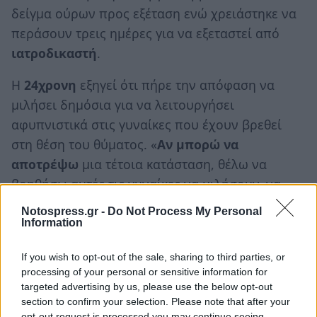
δείγμα ούρων προς εξέταση ενώ χρειάστηκε να
περάσουν τρεις ημέρες για να εξεταστεί από
ιατροδικαστή
.
Η
24χρονη
εξηγεί ότι πήρε την απόφαση να
μιλήσει δημόσια για να λειτουργήσει
αφυπνιστικά στις γυναίκες που έχουν βρεθεί
στη θέση του θύματος. «
Αν μπορώ να
αποτρέψω
μια τέτοια κατάσταση, θέλω να
βοηθήσω αυτές τις γυναίκες να μιλήσουν, να
είμαστε πιο προσεκτικές» είπε χαρακτηριστικά.
Notospress.gr -
Do Not Process My Personal
Και λίγο αργότερα επανέλαβε: «Να βγει κάθε
Information
κοπέλα και να μιλήσει για αυτά που έχει πάθει.
If you wish to opt-out of the sale, sharing to third parties, or
Ό,τι της έχουνε κάνει να το πει. Να μιλήσει. Να
processing of your personal or sensitive information for
μην κρύβεται και να μην φοβάται. Για μένα αυτή
targeted advertising by us, please use the below opt-out
θα είναι η δικαίωση».
section to confirm your selection. Please note that after your
opt-out request is processed you may continue seeing