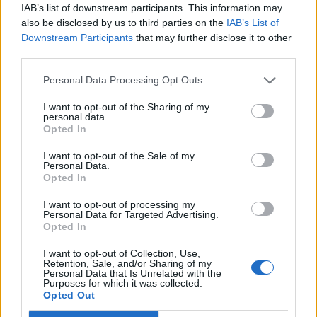
IAB’s list of downstream participants. This information may
ζημία), καθώς και το διαφυγόν κέρδος, εκείνο
also be disclosed by us to third parties on the
IAB’s List of
δηλαδή που προσδοκά κανείς με πιθανότητα,
Downstream Participants
that may further disclose it to other
σύμφωνα με τη συνηθισμένη πορεία των
third parties.
πραγμάτων ή τις ειδικές περιστάσεις και ιδίως
Personal Data Processing Opt Outs
τα προπαρασκευαστικά μέτρα που έχουν
I want to opt-out of the Sharing of my
ληφθεί. Το διαφυγόν κέρδος είναι η αποθετική
personal data.
Opted In
ζημία της περιουσίας του ζημιωθέντος, η οποία
εισέρχεται, με την παρακώλυση απόκτησης ενός
I want to opt-out of the Sale of my
Personal Data.
αγαθού, το οποίο με πιθανότητα αναμενόταν
Opted In
προς επαύξηση της περιουσίας του
I want to opt-out of processing my
ζημιωθέντος.
Personal Data for Targeted Advertising.
Opted In
Η αντιμετώπιση ενός ατόμου που επιδεινώθηκε
I want to opt-out of Collection, Use,
η κατάσταση της υγείας του , εξαιτίας ενός
Retention, Sale, and/or Sharing of my
Personal Data that Is Unrelated with the
γεγονότος (πχ εγκλωβισμένος πολλές ώρες,
Purposes for which it was collected.
Opted Out
χωρίς την απαραίτητη λήψη φαρμάκων, με