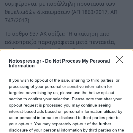
συμφέροντα, με παράλληλη προστασία των
θεμελιωδών δικαιωμάτων (ΑΠ 1863/2017, ΑΠ
747/2017).
Το άρθρο 937 ΑΚ ορίζει: "Η απαίτηση από
αδικοπραξία παραγράφεται μετά πενταετία,
αφότου ο παθών έμαθε τη ζημία και τον
υπόχρεο σε αποζημίωση, σε κάθε όμως
Notospress.gr -
Do Not Process My Personal
Information
περίπτωση η απαίτηση παραγράφεται μετά την
πάροδο είκοσι ετών από την πράξη. Αν η
If you wish to opt-out of the sale, sharing to third parties, or
αδικοπραξία αποτελεί συνάμα κολάσιμη πράξη
processing of your personal or sensitive information for
που κατά τον ποινικό νόμο υπόκειται σε
targeted advertising by us, please use the below opt-out
section to confirm your selection. Please note that after your
μακρότερη παραγραφή, αυτή ισχύει και για την
opt-out request is processed you may continue seeing
απαίτηση αποζημίωσης".
interest-based ads based on personal information utilized by
us or personal information disclosed to third parties prior to
Κατ’ άρθρο 298 ΑΚ η αποζημίωση περιλαμβάνει
your opt-out. You may separately opt-out of the further
τη μείωση της περιουσίας του δανειστή (θετική
disclosure of your personal information by third parties on the