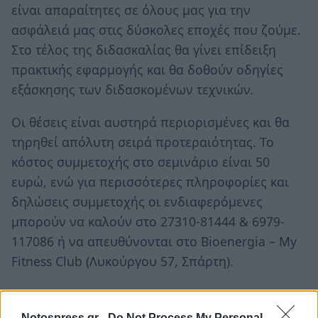
είναι απαραίτητες σε όλους μας για την
ασφάλειά μας στις δύσκολες εποχές που ζούμε.
Στο τέλος της διδασκαλίας θα γίνει επίδειξη
πρακτικής εφαρμογής και θα δοθούν οδηγίες
εξάσκησης των διδασκομένων τεχνικών.
Οι θέσεις είναι αυστηρά περιορισμένες και θα
τηρηθεί απόλυτη σειρά προτεραιότητας. Το
κόστος συμμετοχής στο σεμινάριο είναι 50
ευρώ, ενώ για περισσότερες πληροφορίες και
δηλώσεις συμμετοχής οι ενδιαφερόμενες
μπορούν να καλούν στο 27310-81444 & 6979-
117086 ή να απευθύνονται στο Bioenergia – My
Fitness Club (Λυκούργου 57, Σπάρτη).
TAGS:
ΚΟΙΝΩΝΙΑ
Notospress.gr -
Do Not Process My Personal