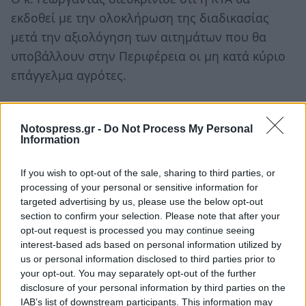
εκδοθεί με την ολοκλήρωση της διαδικασίας
μετά την αξιολόγηση των αιτημάτων που θα
υποβάλλουν στην Περιφέρεια οι μη κατά κύριο
επάγγελμα αγρότες.
Αγρότες και Κτηνοτρόφοι της Λακωνίας
στήνουν μπλόκο στη Σκάλα
Notospress.gr -
Do Not Process My Personal
Information
ΛΑΚΩΝΙΑ. Ο Αγροτοκτηνοτροφικός Σύλλογος
If you wish to opt-out of the sale, sharing to third parties, or
Λακωνίας με ανακοίνωση – πρόσκληση καλεί
processing of your personal or sensitive information for
τους θιγόμενους αγρότες και κτηνοτρόφους σε
targeted advertising by us, please use the below opt-out
δυναμική κινητοποίηση την Τετάρτη 23
section to confirm your selection. Please note that after your
opt-out request is processed you may continue seeing
Φεβρουαρίου ώρα 6 το απόγευμα στη θέση
interest-based ads based on personal information utilized by
Ξηροκάμπια (Ψηλιά μάνδρα) στον Δήμο Ευρώτα.
us or personal information disclosed to third parties prior to
Θα πραγματοποιηθεί ανοικτή γενική συνέλευση.
your opt-out. You may separately opt-out of the further
disclosure of your personal information by third parties on the
Συγκεκριμένα αναφέρουν:
IAB’s list of downstream participants. This information may