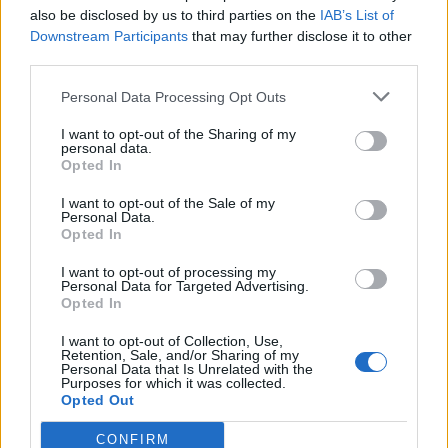
also be disclosed by us to third parties on the
IAB’s List of
Downstream Participants
that may further disclose it to other
«Πάνω από 15μέρες οι βιοπαλαιστές
third parties.
αγροτοκτηνοτρόφοι της Ελλάδας βρίσκονται στο
δρόμο στα αγροτικά μπλόκα, διεκδικώντας τα δίκαια
Personal Data Processing Opt Outs
αιτήματά τους, για να μπορούν να συνεχίσουν να
I want to opt-out of the Sharing of my
personal data.
παράγουν και να μείνουν στα χωράφια και στα ζώα
Opted In
τους.
I want to opt-out of the Sale of my
Personal Data.
Η Κυβέρνηση και διαχρονικά όλες οι Κυβερνήσεις
Opted In
έχουν εξαπολύσει επίθεση απέναντι στους
I want to opt-out of processing my
βιοπαλαιστές αγροτοκτηνοτρόφους, στους
Personal Data for Targeted Advertising.
Opted In
εργαζόμενους, σους μικρούς επαγγελματίες του
εμπορίου, τις εστίασης. Δεν έχουν πάρει ούτε ένα
I want to opt-out of Collection, Use,
Retention, Sale, and/or Sharing of my
ουσιαστικό μέτρο στήριξης και βλέπουμε καθημερινά
Personal Data that Is Unrelated with the
Purposes for which it was collected.
να μειώνεται το εισόδημά μας με τις ραγδαίες
Opted Out
αυξήσεις σε ρεύμα, καύσιμα, αγροεφόδια και κόστος
CONFIRM