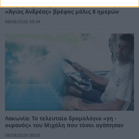
Θλίψη στην Πάτρα: Πέθανε στο Νοσοκομείο
«Άγιος Ανδρέας» βρέφος μόλις 8 ημερών
08/08/2026 09:34
Λακωνία: Το τελευταίο δρομολόγιο «γη -
ουρανός» του Μιχάλη που τόσοι αγάπησαν
08/08/2026 09:05