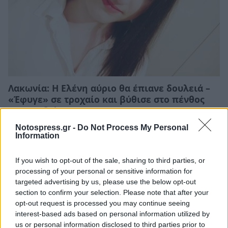
Λακωνία: Η Ελένη αύριο θα έπιανε δουλειά –
«Έφυγε» σε τροχαίο και βύθισε στο πένθος
την Απιδιά
05/08/2026 10:25
Notospress.gr -
Do Not Process My Personal
Information
If you wish to opt-out of the sale, sharing to third parties, or
processing of your personal or sensitive information for
targeted advertising by us, please use the below opt-out
section to confirm your selection. Please note that after your
opt-out request is processed you may continue seeing
interest-based ads based on personal information utilized by
us or personal information disclosed to third parties prior to