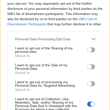
your opt-out. You may separately opt-out of the further
disclosure of your personal information by third parties on the
IAB’s list of downstream participants. This information may
also be disclosed by us to third parties on the
IAB’s List of
Downstream Participants
that may further disclose it to other
Εθελοντής πυροσβέστης έσωσε δεκάδες
third parties.
σπίτια, αλλά κάηκε το δικό του
Personal Data Processing Opt Outs
03/08/2026 12:52
I want to opt-out of the Sharing of my
personal data.
Opted In
I want to opt-out of the Sale of my
Personal Data.
Opted In
I want to opt-out of processing my
Personal Data for Targeted Advertising.
Opted In
I want to opt-out of Collection, Use,
Retention, Sale, and/or Sharing of my
Personal Data that Is Unrelated with the
Purposes for which it was collected.