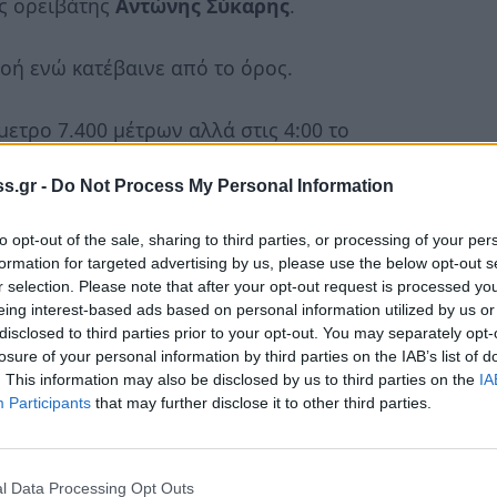
ς ορειβάτης
Αντώνης Σύκαρης
.
οή ενώ κατέβαινε από το όρος.
ετρο 7.400 μέτρων αλλά στις 4:00 το
πό τεράστια σωματική και ψυχική
s.gr -
Do Not Process My Personal Information
γόνου.
to opt-out of the sale, sharing to third parties, or processing of your per
formation for targeted advertising by us, please use the below opt-out s
r selection. Please note that after your opt-out request is processed y
eing interest-based ads based on personal information utilized by us or
disclosed to third parties prior to your opt-out. You may separately opt-
losure of your personal information by third parties on the IAB’s list of
. This information may also be disclosed by us to third parties on the
IA
Participants
that may further disclose it to other third parties.
l Data Processing Opt Outs