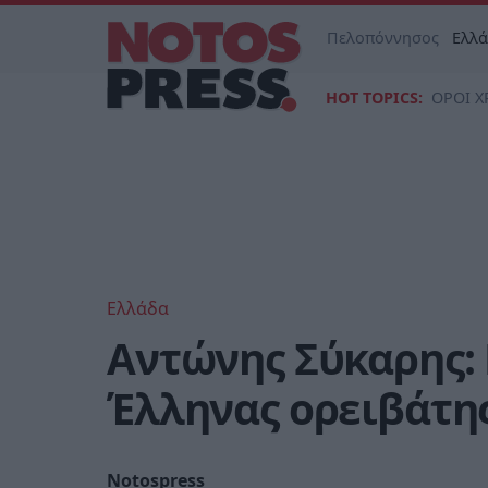
Πελοπόννησος
Ελλ
HOT TOPICS:
ΟΡΟΙ Χ
Ελλάδα
Αντώνης Σύκαρης:
Έλληνας ορειβάτη
Notospress