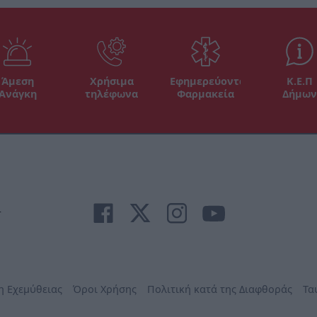
Άμεση
Χρήσιμα
Εφημερεύοντα
Κ.Ε.Π
Ανάγκη
τηλέφωνα
Φαρμακεία
Δήμων
r
η Εχεμύθειας
Όροι Χρήσης
Πολιτική κατά της Διαφθοράς
Τα