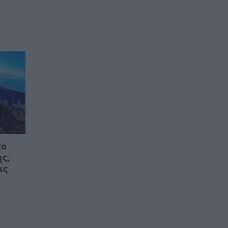
το
ης,
ις