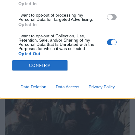
Opted In
I want to opt-out of processing my
Personal Data for Targeted Advertising.
Opted In
I want to opt-out of Collection, Use,
Σπάρτη: «Έφυγαν» από κοντά μας…
Retention, Sale, and/or Sharing of my
Personal Data that Is Unrelated with the
Purposes for which it was collected.
07/08/2026 14:12
Opted Out
CONFIRM
Data Deletion
Data Access
Privacy Policy