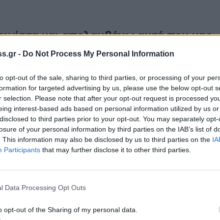
κρινίτσα και απολαμβάνω αυτά που μας
s.gr -
Do Not Process My Personal Information
ρινίτσα και απολαμβάνω όλα αυτά που μας
to opt-out of the sale, sharing to third parties, or processing of your per
κά πριν από ένα μήνα, μιλώντας στο Ράδιο
formation for targeted advertising by us, please use the below opt-out s
r selection. Please note that after your opt-out request is processed y
καταξιωμένος και αγαπητός συνθέτης και
eing interest-based ads based on personal information utilized by us or
 περνούσε μεγάλα διαστήματα της ζωής του
disclosed to third parties prior to your opt-out. You may separately opt-
αύρων.
losure of your personal information by third parties on the IAB’s list of
. This information may also be disclosed by us to third parties on the
IA
ι στα σχόλια του «Λουδοβίκου των
Participants
that may further disclose it to other third parties.
ε την ομορφιά του Πηλίου και συγκεκριμένα
ιάζει ότι «ο Λουδοβίκος ξέρει πολύ καλά όλα
ις αισθήσεις, διότι πέρα από τραγουδοποιός
l Data Processing Opt Outs
ταν έρχομαι στη Μακρινίτσα νιώθω αυτή την
o opt-out of the Sharing of my personal data.
ς που έχω αράξει … εκεί στη Μακρινίτσα κι