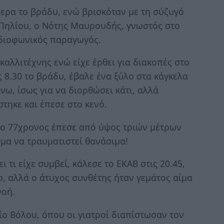
ερα το βράδυ, ενώ βρισκόταν με τη σύζυγό
υ Πηλίου, ο Νότης Μαυρουδής, γνωστός στο
αδιοφωνικός παραγωγός.
καλλιτέχνης ενώ είχε έρθει για διακοπές στο
ς 8.30 το βράδυ, έβαλε ένα ξύλο στα κάγκελα
νω, ίσως για να διορθώσει κάτι, αλλά
τηκε και έπεσε στο κενό.
ο 77χρονος έπεσε από ύψος τριών μέτρων
σμα να τραυματιστεί θανάσιμα!
 τι είχε συμβεί, κάλεσε το ΕΚΑΒ στις 20.45,
ο, αλλά ο άτυχος συνθέτης ήταν γεμάτος αίμα
νοή.
ο Βόλου, όπου οι γιατροί διαπίστωσαν τον