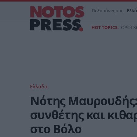
Πελοπόννησος
Ελλ
HOT TOPICS:
ΟΡΟΙ Χ
Ελλάδα
Νότης Μαυρουδής:
συνθέτης και κιθα
στο Βόλο