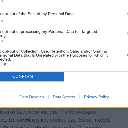
In
ι ο τόπος».
o opt-out of the Sale of my Personal Data.
In
to opt-out of processing my Personal Data for Targeted
ησε στη φυλακή δίπλα στη μητέρα του, που
ing.
In
νησε μαθήματα κιθάρας στο Εθνικό Ωδείο με
 δίπλωμα το 1969 με Άριστα. Το 1970
o opt-out of Collection, Use, Retention, Sale, and/or Sharing
ersonal Data that Is Unrelated with the Purposes for which it
ατέθηκε η έδρα κλασικής κιθάρας στη Scuola
lected.
Out
το 1975. Το 1970 επίσης παρακολούθησε τα
postella στην Ισπανία με τον Jose Tomas.
CONFIRM
ήνα και από αυτή τη χρονιά δίδαξε κλασική
977 και 1979 έδωσε ρεσιτάλ στο Φεστιβάλ
Data Deletion
Data Access
Privacy Policy
γαρίας. Το 1978 πήρε μέρος στο διεθνές
τολικό Βερολίνο και στο 11ο Παγκόσμιο
ς. Ως συνθέτης και σολίστ έχει δώσει πολλά
, Φινλανδία, Ελβετία, Γερμανία, Ουγγαρία,