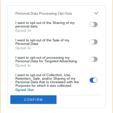
τους οι στρατιώτες μας το 1940 και είχαν την
third parties.
προστασία της Παναγίας, η οποία προσεβλήθη
Personal Data Processing Opt Outs
από τον τορπιλλισμό της ΕΛΛΗΣ στην Τήνο, στις
15 Αυγούστου 1940.
I want to opt-out of the Sharing of my
personal data.
Opted In
Τον άρρηκτο δεσμό του Έλληνα με την
Ορθοδοξία ομολογούν και ξένοι ελληνιστές. Ο
I want to opt-out of the Sale of my
Personal Data.
αείμνηστος Γάλλος συγγραφεύς Ζακ Λακαρριέρ
Opted In
έγραψε ότι “στην Ορθοδοξία ο Έλληνας νιώθει
I want to opt-out of processing my
σαν στο σπίτι του”. Και η Αμερικανίδα Κλασική
Personal Data for Targeted Advertising.
Opted In
Φιλόλογος Μαίρη Μακ Ντόναλντ, η οποία
I want to opt-out of Collection, Use,
ψηφιοποίησε όλη τη αρχαία και βυζαντινή
Retention, Sale, and/or Sharing of my
Personal Data that Is Unrelated with the
γραμματεία, βαπτίσθηκε Ορθόδοξη Χριστιανή
Purposes for which it was collected.
για να αισθάνεται ακόμη περισσότερο Ελληνίδα.
Opted Out
CONFIRM
Το Προοίμιο του Συντάγματος υπενθυμίζει ότι
τα σχολικά βιβλία και προγράμματα οφείλουν