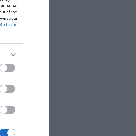
 personal
out of the
 downstream
B’s List of