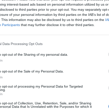
eing interest-based ads based on personal information utilized by us or
disclosed to third parties prior to your opt-out. You may separately opt-
losure of your personal information by third parties on the IAB’s list of
. This information may also be disclosed by us to third parties on the
IA
Participants
that may further disclose it to other third parties.
l Data Processing Opt Outs
o opt-out of the Sharing of my personal data.
In
ματίας. Τώρα έχουμε πάρτι
, είμαι
o opt-out of the Sale of my Personal Data.
α μαζί με τον Τόνι Σφήνο και πολλά πολλά
In
λώνης στον αέρα του J2US, μέσα από το
to opt-out of processing my Personal Data for Targeted
βάτου. «Ως σωστός, λοιπόν, οικοδεσπότης
ing.
In
 κριτές που μπήκαν με τον δικό τους τρόπο
o opt-out of Collection, Use, Retention, Sale, and/or Sharing
ersonal Data that Is Unrelated with the Purposes for which it