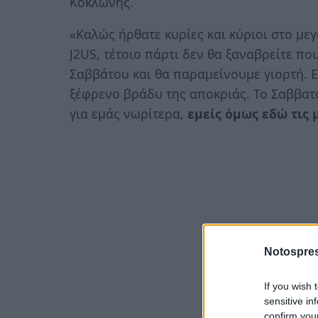
Κοκλώνης.
«Καλώς ήρθατε κυρίες και κύριοι στο με
J2US, τέτοιο πάρτι δεν θα ξαναβρείτε πο
Σαββάτου και θα παραμείνουμε γιορτή. Ε
ξέφρενο βράδυ της αποκριάς. Το Σαββατ
για εμάς νωρίτερα,
εμείς όμως εδώ τις 
Notospres
If you wish 
sensitive in
confirm you