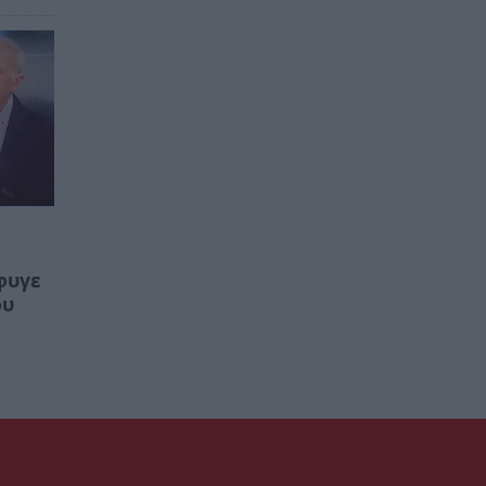
φυγε
ου