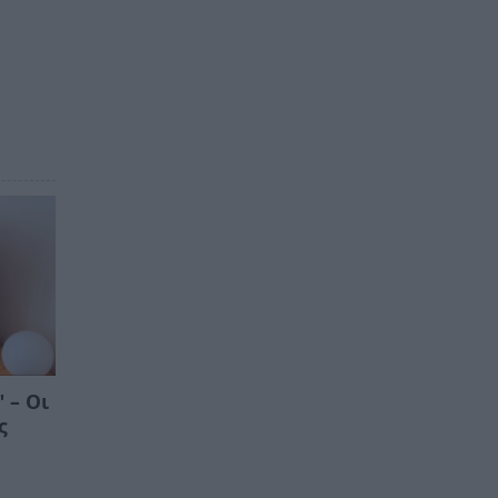
 – Οι
ς