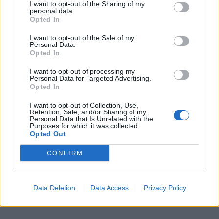
Ακολουθήστε το
notospress.gr
στο Google News και
I want to opt-out of the Sharing of my
personal data.
μάθετε πρώτοι
όλες τις ειδήσεις
Opted In
I want to opt-out of the Sale of my
Personal Data.
Opted In
TAGS:
ΗΛΙΑΣ ΠΕΡΓΑΝΤΗΣ
ΦΩΤΟΓΡΑΦΙΑ
25Η ΜΑΡΤΙΟΥ
ΕΠΑΝΑΣΤΑΣΗ 1821
I want to opt-out of processing my
Personal Data for Targeted Advertising.
Opted In
ΕΠΝΑΣΤΑΣΗ ΤΟΥ 1821
I want to opt-out of Collection, Use,
Retention, Sale, and/or Sharing of my
Personal Data that Is Unrelated with the
Purposes for which it was collected.
Opted Out
CONFIRM
Data Deletion
Data Access
Privacy Policy