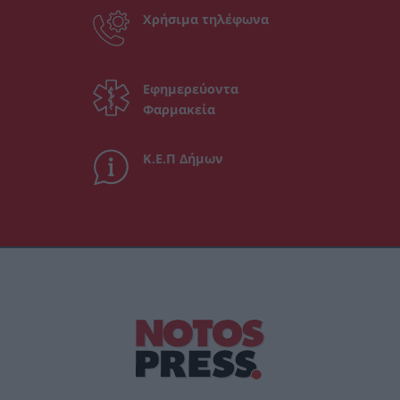
Χρήσιμα τηλέφωνα
Εφημερεύοντα
Φαρμακεία
Κ.Ε.Π Δήμων