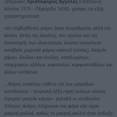
ιστορικός
Χριστόφορος Άγγελος
(Γαστούνη
Ηλείας 1575 - Οξφόρδη 1638), γράφει τα εξής
χαρακτηριστικά:
«Οι επιβληθέντες φόροι ήσαν αναρίθμητοι, αλλά και
άνισοι. Εκτός της δεκάτης, του εγγείου και της
διακατοχής των ιδιοκτησιών, έκαστη οικογένεια
κατέβαλε χωριστά φόρον καπνού (εστίας), δασμόν
γάμου, δούλου και δούλης, καταλυμάτων,
επαρχιακών εξόδων, καφτανίων, καρφοπετάλλων και
άλλων εκτάκτων.
...Φόρος ωσαύτως ετίθετο επί των ραγιάδων
(υπόδουλος – τουρκική λέξη raya) εκείνων οίτινες
έτρεφον μακράν κόμην». Δηλαδή οι υπόδουλοι
Έλληνες άνδρες πλήρωναν και φόρο εάν είχαν
μακριά μαλλιά, καθώς τα μακριά μαλλιά ήταν ένδειξη