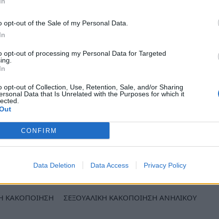
In
φανισμένος για μεγάλο διάστημα. Την ίδια
για εμπλοκή σε υπόθεση παράνομης
o opt-out of the Sale of my Personal Data.
καστεί από το
Εφετείο Κακουργημάτων
In
ρξης
. Στη δίκη όμως δεν είχε εμφανιστεί και
to opt-out of processing my Personal Data for Targeted
ing.
In
ωρα από αστυνομικούς του Τμήματος
o opt-out of Collection, Use, Retention, Sale, and/or Sharing
αν χειροπέδες. Κρατείται τόσο για την
ersonal Data that Is Unrelated with the Purposes for which it
lected.
 παραπέμφθηκε να απολογηθεί στην
Out
ην καταδικαστική απόφαση, την οποία -ούτως
CONFIRM
ews και μάθετε πρώτοι
όλες τις ειδήσεις
Data Deletion
Data Access
Privacy Policy
ΚΗ ΚΑΚΟΠΟΙΗΣΗ
ΣΕΞΟΥΑΛΙΚΗ ΚΑΚΟΠΟΙΗΣΗ ΑΝΗΛΙΚΟΥ