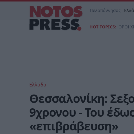
Πελοπόννησος
Ελλ
HOT TOPICS:
ΟΡΟΙ Χ
Ελλάδα
Θεσσαλονίκη: Σεξ
9χρονου - Του έδω
«επιβράβευση»