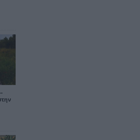
–
στην