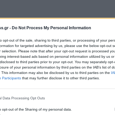
νου προχώρησε η αστυνομία στη
s.gr -
Do Not Process My Personal Information
έβη σε γενετήσιες πράξεις σε βάρος ενός
άζ, για να το «επιβραβεύσει» του έδωσε να
to opt-out of the sale, sharing to third parties, or processing of your per
formation for targeted advertising by us, please use the below opt-out s
r selection. Please note that after your opt-out request is processed y
eing interest-based ads based on personal information utilized by us or
Μάρτιο του 2021, στον Εύοσμο Θεσσαλονίκης
disclosed to third parties prior to your opt-out. You may separately opt-
 ο ανήλικος (11 ετών σήμερα) εκμυστηρεύτηκε
losure of your personal information by third parties on the IAB’s list of
λαίσιο της αστυνομικής προανάκρισης, ο
. This information may also be disclosed by us to third parties on the
IA
Participants
that may further disclose it to other third parties.
, επιβεβαιώνοντας την καταγγελία του.
είναι ανιψιός της (πρώην) συντρόφου του
 και λόγω αυτής της συγγενικής σχέσης
l Data Processing Opt Outs
ς του.
o opt-out of the Sharing of my personal data.