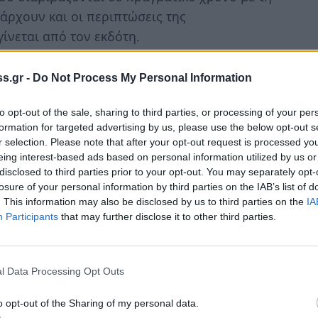
πάρχουν και οι περιπτώσεις της
ίνεται από τον εκδότη.
ομένη την καλή συνεργασία, τα περισσότερα
s.gr -
Do Not Process My Personal Information
 χέρια του λογιστή από το 2022. Υπάρχουν,
ει να προσκομίσει για το κλείσιμο της
to opt-out of the sale, sharing to third parties, or processing of your per
ος των εσόδων, τέτοια στοιχεία αφορούν τις
formation for targeted advertising by us, please use the below opt-out s
r selection. Please note that after your opt-out request is processed y
ό ομάδες παραγωγών ή από εμπόρους, καθώς
eing interest-based ads based on personal information utilized by us or
ων, οι οποίες θα πρέπει να καταχωριστούν.
disclosed to third parties prior to your opt-out. You may separately opt-
losure of your personal information by third parties on the IAB’s list of
. This information may also be disclosed by us to third parties on the
IA
Participants
that may further disclose it to other third parties.
ου πρέπει να προσκομιστούν έχουν να
l Data Processing Opt Outs
o opt-out of the Sharing of my personal data.
Α:
Το εργόσημο εκπίπτει ως δαπάνη στον