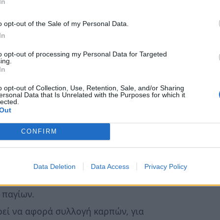
In
ό τον εργάτη. Αυτή η δαπάνη εκπίπτει
ση στον ΕΦΚΑ αφορά εργάτες σε
o opt-out of the Sale of my Personal Data.
ακλητούς κ.λπ. Σημειωτέον ότι εκπίπτει,
In
γαριασμό των εργατών, όπως σίτιση,
to opt-out of processing my Personal Data for Targeted
ing.
κόμου κ.λπ.
In
ι για έξοδο που καταχωρίζεται στα
o opt-out of Collection, Use, Retention, Sale, and/or Sharing
όρου. Διευκρινίζουμε ότι εκπίπτει το
ersonal Data that Is Unrelated with the Purposes for which it
lected.
Το ίδιο ισχύει και στην περίπτωση
Out
ομιστούν τυχόν αμοιβές μελών της
CONFIRM
ς.
α, πολλαπλασιαστικό υλικό, ζωοτροφές,
χετικά με το πολλαπλασιαστικό υλικό, αν
Data Deletion
Data Access
Privacy Policy
ο, αν αφορά πολυετή είναι πάγιο. Αν
 παγίων.
ί να αφορά συλλογή καρπών, για