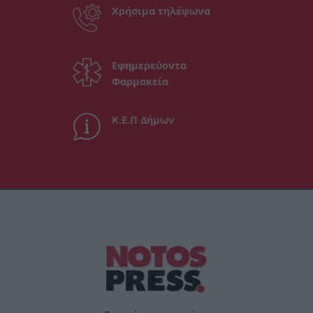
Χρήσιμα τηλέφωνα
Εφημερεύοντα
Φαρμακεία
Κ.Ε.Π Δήμων