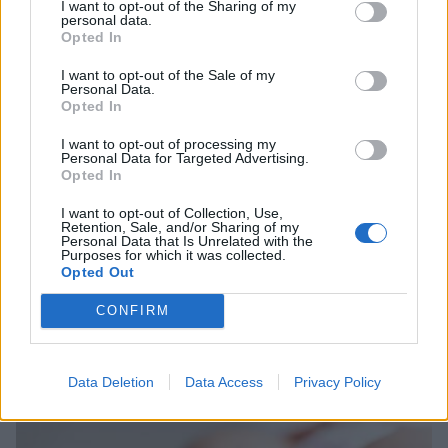
I want to opt-out of the Sharing of my
personal data.
Opted In
I want to opt-out of the Sale of my
Personal Data.
Opted In
I want to opt-out of processing my
Personal Data for Targeted Advertising.
Opted In
I want to opt-out of Collection, Use,
Retention, Sale, and/or Sharing of my
Personal Data that Is Unrelated with the
Purposes for which it was collected.
Opted Out
Ρόδος: 55χρονη κατηγορείται πως βίασε δύο
CONFIRM
ανήλικα, δίδυμα αδέρφια
07/07/2026 10:42
Data Deletion
Data Access
Privacy Policy