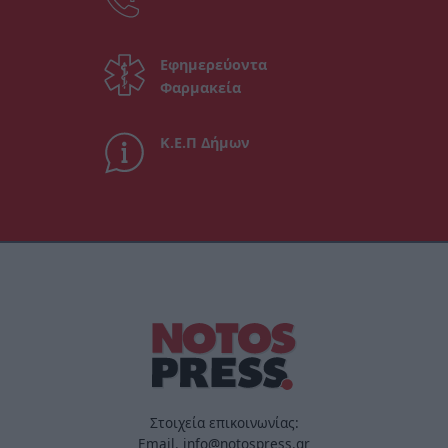
Εφημερεύοντα
Φαρμακεία
Κ.Ε.Π Δήμων
Στοιχεία επικοινωνίας:
Email. info@notospress.gr