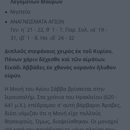
Λεγομενων Μαυρων
Νηστεία
ΑΝΑΓΝΩΣΜΑΤΑ ΑΓΙΩΝ
Γεν. η´ 21 - 22, θ´ 1 - 7, Παρ. Σολ. ια´ 19 -
31, ιβ´ 1 - 8, Ησ. ιδ´ 24 - 32
Διπλοῦς στεφάνους χειρὸς ἐκ τοῦ Κυρίου,
Πόνων χάριν δέχεσθε καὶ τῶν αἱμάτων.
Εἰκάδι Ἀββάδες ἐκ χθονὸς οὐρανὸν ἤλυθον
εὐρύν.
Η Μονή του Αγίου Σάββα βρίσκεται στην
Ιερουσαλήμ. Στα χρόνια του Ηρακλείου (620 -
641 μ.Χ.), επέδραμαν σ' αυτή βάρβαροι Άραβες,
διότι νόμιζαν ότι η Μονή είχε πολλούς
θησαυρούς. Όμως, διαψεύσθηκαν. Οι μοναχοί
(44 κατά την παράδοση) το μόνο πλούτο που