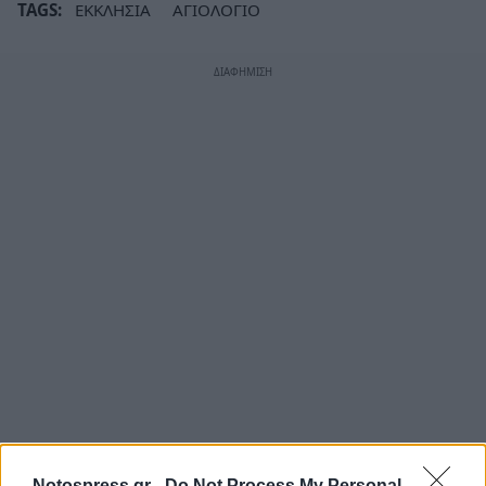
TAGS:
ΕΚΚΛΗΣΙΑ
ΑΓΙΟΛΟΓΙΟ
Notospress.gr -
Do Not Process My Personal