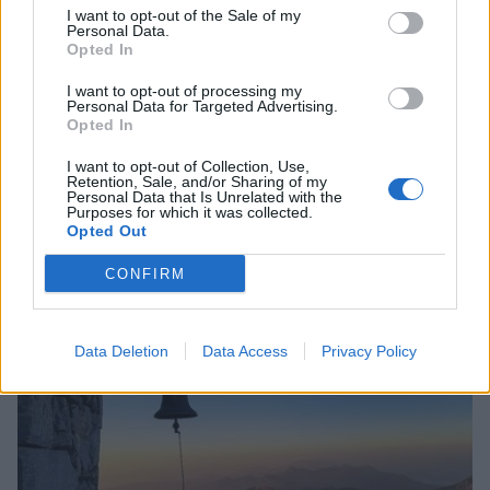
I want to opt-out of the Sale of my
Personal Data.
Opted In
I want to opt-out of processing my
Personal Data for Targeted Advertising.
Opted In
I want to opt-out of Collection, Use,
Retention, Sale, and/or Sharing of my
Personal Data that Is Unrelated with the
Σπάρτη: Πανηγυρίζει ο Ιδρυματικός Ναός του
Purposes for which it was collected.
Opted Out
Ασύλου Ανιάτων «Άγιος Παντελεήμων»
21/07/2026 19:14
CONFIRM
Data Deletion
Data Access
Privacy Policy