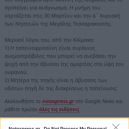
προτείνει για ανάγνωσμα. Η μνήμη του
εορτάζεται στις 30 Μαρτίου και την Δ΄ Κυριακή
των Νηστειών της Μεγάλης Τεσσαρακοστής.
Μερικοί λόγοι του, από την Κλίμακα:
1) Η ταπεινοφροσύνη είναι ουράνιος
ανεμοστρόβιλος που μπορεί να ανεβάσει την
ψυχή από την άβυσσο της αμαρτίας στα ύψη του
ουρανού.
2) Μητέρα της πηγής είναι η άβυσσος των
υδάτων πηγή δε της διακρίσεως η ταπείνωσις
Ακολουθήστε το
notospress.gr
στο Google News και
μάθετε πρώτοι
όλες τις ειδήσεις
Notospress.gr -
Do Not Process My Personal