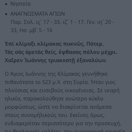
Νηστεία
ΑΝΑΓΝΩΣΜΑΤΑ ΑΓΙΩΝ
Παρ. Σολ. ιϛ´ 17 - 33, ιζ´ 1 - 17, Γεν. ιη´ 20 -
33, Ησ. μβ´ 5 - 16
Ἐπὶ κλίμαξι κλίμακας πυκνῶς, Πάτερ,
Τὰς σὰς ἀρετὰς θείς, ἔφθασας πόλου μέχρι.
Χαῖρεν Ἰωάννης τριακοστῇ ἐξαναλύων.
Ο Άγιος Ιωάννης της Κλίμακας γεννήθηκε
πιθανότατα το 523 μ.Χ. στη Συρία. Ήταν γιος
πλούσιας και ευσεβούς οικογένειας. Σε νεαρή
ηλικία, παρακολούθησε ανώτερο κύκλο
μορφώσεως, ώστε να διακρίνεται ανάμεσα
στους συνομήλικούς του. Εκείνος όμως,
ενδιαφερόταν περισσότερο για την προσευχή,
τις θεολογικές μελέτες, την συγγραφική εργασία