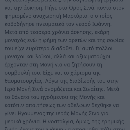
και την άσκηση. Πήγε στο Όρος Σινά, κοντά στον
φημισμένο αναχωρητή Μαρτύριο, ο οποίος
καθοδήγησε πνευματικά τον νεαρό Ιωάννη.
Μετά από τέσσερα χρόνια άσκησης, εκάρη
μοναχός ενώ η φήμη των αρετών και της σοφίας
του είχε ευρύτερα διαδοθεί. Γι' αυτό πολλοί
μοναχοί και λαϊκοί, αλλά και αξιωματούχοι
έρχονταν στη Μονή για να ζητήσουν τη
συμβουλή του. Είχε και το χάρισμα της
θαυματουργίας. Λόγω της διαβίωσής του στην
Ιερά Μονή Σινά ονομάζεται και Σιναΐτης. Μετά
το θάνατο του ηγούμενου της Μονής και
κατόπιν απαιτήσεως των αδελφών δέχθηκε να
γίνει Ηγούμενος της ιεράς Μονής Σινά για
μερικά χρόνια. Η νοσταλγία, όμως, της ερημικής
ζωής, έκανε τον Ιωάννη να αποσυρθεί πάλι στην