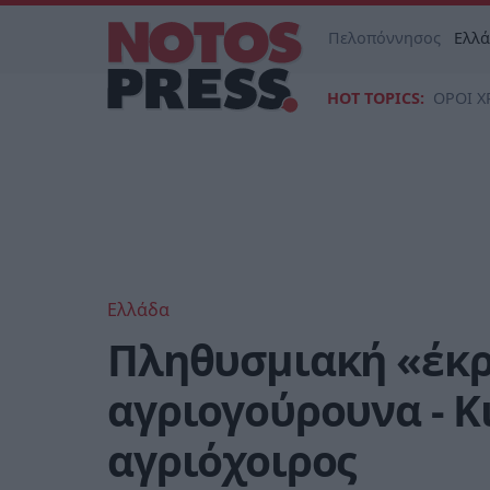
Πελοπόννησος
Ελλ
HOT TOPICS:
ΟΡΟΙ Χ
Ελλάδα
Πληθυσμιακή «έκρ
αγριογούρουνα - Κ
αγριόχοιρος