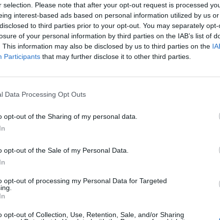
r selection. Please note that after your opt-out request is processed y
 αποτελεί ελληνικό προνόμιο, αλλά διεθνές
eing interest-based ads based on personal information utilized by us or
disclosed to third parties prior to your opt-out. You may separately opt-
ει πολλές Ευρωπαικές χώρες όπως την Ιταλία
losure of your personal information by third parties on the IAB’s list of
ν μόνο στην Σαρδηνία) και την Γερμανία,
. This information may also be disclosed by us to third parties on the
IA
ικόσιτων χοίρων, αλλά και τον Καναδά, τις
Participants
that may further disclose it to other third parties.
ερικανικών φυλών οικόσιτων χοίρων με
υς στο κρύο εκτράφηκαν αρχικά σε open door
σμοί τους έχουν φθάσει μέχρι το Τεξας) κλπ.
l Data Processing Opt Outs
o opt-out of the Sharing of my personal data.
υτός υβριδισμός των αγριοχοίρων στην
In
 θηραματικούς εμπλουτισμούς με υβρίδια
 προώθηση ημιεκτατικών και εκτατικών
o opt-out of the Sale of my Personal Data.
ες κατέρρευσαν και τα ζώα εγκαταλείφθηκαν,
In
 open door εκτροφές διέφυγαν, ενώ ανάλογες
to opt-out of processing my Personal Data for Targeted
ανούς εμφάνισης τέτοιων ζώων οπουδήποτε
ing.
In
αυτό.
o opt-out of Collection, Use, Retention, Sale, and/or Sharing