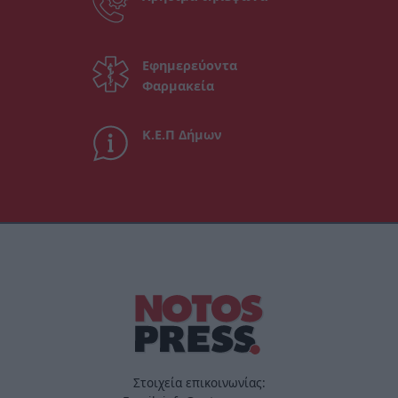
Εφημερεύοντα
Φαρμακεία
Κ.Ε.Π Δήμων
Στοιχεία επικοινωνίας: