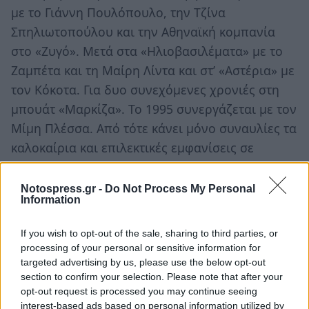
με το Γιάννη Πουλόπουλο, την Τζίνα
Σπηλιωτοπούλου και την Αθηναϊκή κομπανία
στο «Ζυγό». Μετά στα «Ηλιοβασιλέματα» με το
Ζαμπέτα και τη Μαίρη Λίντα και στ’ «Αστέρια» με
τον Κόκοτα. Για δυο συνεχόμενες χρονιές στη
μπουάτ «Μαρκίζα». Το 1995 συνεργάζεται με τον
Μίμη Πλέσσα. Από τότε κάνει μόνο συναυλίες τα
καλοκαίρια και επιλεκτικές εμφανίσεις σε
μουσικές σκηνές.
Notospress.gr -
Do Not Process My Personal
Information
Δισκογραφία
If you wish to opt-out of the sale, sharing to third parties, or
1969 – Ο δρόμος
processing of your personal or sensitive information for
1969 – Οι ώρες
targeted advertising by us, please use the below opt-out
section to confirm your selection. Please note that after your
1970 – Μέρες του καλοκαιριού
opt-out request is processed you may continue seeing
1970 – Ρένα Κουμιώτη
interest-based ads based on personal information utilized by