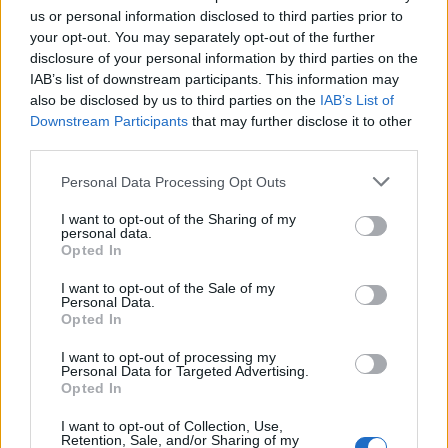
1970 – Γειτονιές Αθήνα – Θεσσαλονίκη
us or personal information disclosed to third parties prior to
your opt-out. You may separately opt-out of the further
1970 – Ρένα Κουμιώτη 1
disclosure of your personal information by third parties on the
1971 – Ρένα Κουμιώτη 2
IAB’s list of downstream participants. This information may
1972 – Μήνες
also be disclosed by us to third parties on the
IAB’s List of
Downstream Participants
that may further disclose it to other
1972 – Το θαλασσινό τριφύλλι
third parties.
1972 – Τα κίτρινα ρολόγια
Personal Data Processing Opt Outs
1973 – Μονά ζυγά
1973 – Θάλασσα πικροθάλασσα
I want to opt-out of the Sharing of my
personal data.
1974 – Μίλα μου για λευτεριά
Opted In
1974 – Παράθυρο στη θάλασσα
I want to opt-out of the Sale of my
1974 – Ρένα Κουμιώτη 3
Personal Data.
Opted In
1974 – Ρόδα που γυρίζει
1976 – Τα ωραιότερα τραγούδια της Ρένας
I want to opt-out of processing my
Personal Data for Targeted Advertising.
Κουμιώτη
Opted In
1976 – Στο δρόμο για το Τσιμελνί
I want to opt-out of Collection, Use,
1978 – Ρεμπέτικα και θαλασσινά
Retention, Sale, and/or Sharing of my