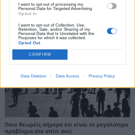
I want to opt-out of processing my
Personal Data for Targeted Advertising.
Ποιο θεωρείς σήμερα στην Ελλάδα το πιο
Opted In
επικίνδυνο επάγγελμα;
I want to opt-out of Collection, Use,
Retention, Sale, and/or Sharing of my
31/07/2026 10:45
Personal Data that Is Unrelated with the
Purposes for which it was collected.
Opted Out
CONFIRM
Data Deletion
Data Access
Privacy Policy
Ποιo θεωρείς σήμερα ότι είναι το μεγαλύτερο
πρόβλημα στο σπίτι σου;