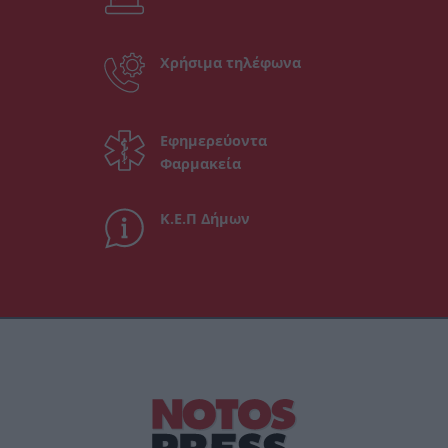
Χρήσιμα τηλέφωνα
Εφημερεύοντα
Φαρμακεία
Κ.Ε.Π Δήμων