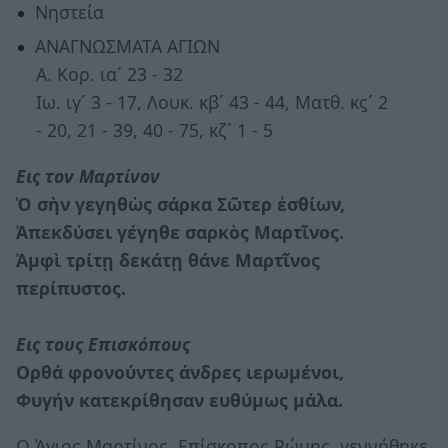
Νηστεία
ΑΝΑΓΝΩΣΜΑΤΑ ΑΓΙΩΝ
Α. Κορ. ια´ 23 - 32
Ιω. ιγ´ 3 - 17, Λουκ. κβ´ 43 - 44, Ματθ. κϛ´ 2
- 20, 21 - 39, 40 - 75, κζ´ 1 - 5
Εις τον Μαρτίνον
Ὁ σὴν γεγηθὼς σάρκα Σῶτερ ἐσθίων,
Ἀπεκδύσει γέγηθε σαρκὸς Μαρτῖνος.
Ἀμφὶ τρίτῃ δεκάτῃ θάνε Μαρτῖνος
περίπυστος.
Εις τους Επισκόπους
Oρθά φρονούντες άνδρες ιερωμένοι,
Φυγήν κατεκρίθησαν ευθύμως μάλα.
Ο Άγιος Μαρτίνος, Επίσκοπος Ρώμης, γεννήθηκε