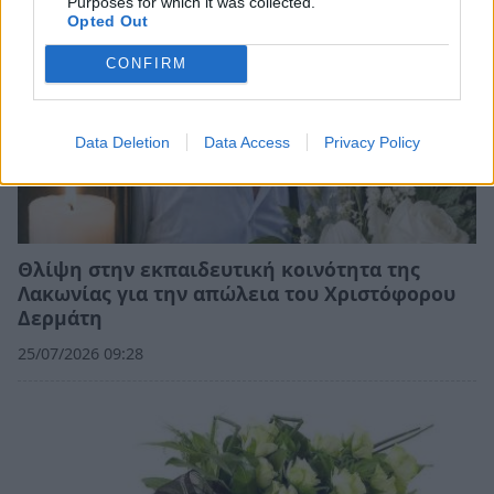
Purposes for which it was collected.
Opted Out
CONFIRM
Data Deletion
Data Access
Privacy Policy
Θλίψη στην εκπαιδευτική κοινότητα της
Λακωνίας για την απώλεια του Χριστόφορου
Δερμάτη
25/07/2026 09:28