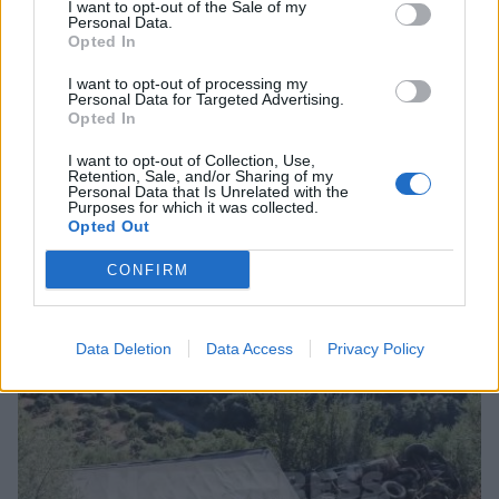
I want to opt-out of the Sale of my
Personal Data.
Opted In
I want to opt-out of processing my
Personal Data for Targeted Advertising.
Opted In
I want to opt-out of Collection, Use,
Retention, Sale, and/or Sharing of my
Personal Data that Is Unrelated with the
Purposes for which it was collected.
Opted Out
Σχετικά Άρθρα
CONFIRM
Data Deletion
Data Access
Privacy Policy