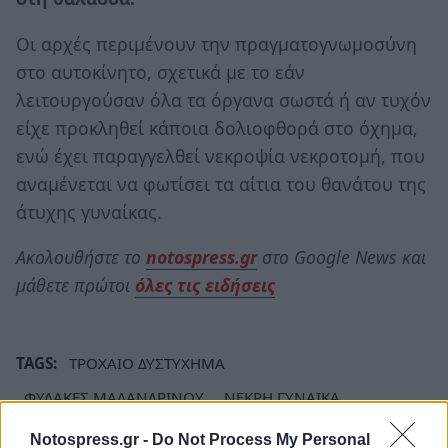
Οι αρχές περιμένουν την πραγματογνωμοσύνη
στο αυτοκίνητο, σχετικά με το εάν
λειτουργούσαν όλα τα όργανα σωστά ή αν τυχόν
είχε προκληθεί κάποια δολιοφθορά στο όχημα,
ενώ έχει παραγγελθεί νεκροψία νεκροτομή, που
αναμένεται να φωτίσει τα αίτια του θανάτου της
άτυχης γυναίκας.
Ακολουθήστε το
notospress.gr
στο Google News και
μάθετε πρώτοι
όλες τις ειδήσεις
TAGS:
ΤΡΟΧΑΙΟ ΔΥΣΤΥΧΗΜΑ
ΦΥΛΑΚΕΣ ΜΑΛΑΝΔΡΙΝΟΥ
ΝΕΚΡΗ ΓΥΝΑΙΚΑ
Notospress.gr -
Do Not Process My Personal