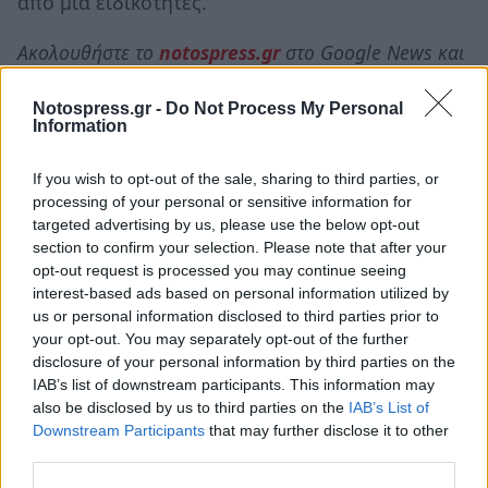
από μία ειδικότητες.
Ακολουθήστε το
notospress.gr
στο Google News και
μάθετε πρώτοι
όλες τις ειδήσεις
Notospress.gr -
Do Not Process My Personal
Information
TAGS:
ΕΡΓΑΤΕΣ ΓΗΣ
ΑΓΡΟΤΙΚΑ
If you wish to opt-out of the sale, sharing to third parties, or
processing of your personal or sensitive information for
ΜΕΤΑΚΛΗΣΗ ΕΡΓΑΤΩΝ ΓΗΣ
ΜΕΤΑΚΛΗΣΗ
targeted advertising by us, please use the below opt-out
section to confirm your selection. Please note that after your
opt-out request is processed you may continue seeing
interest-based ads based on personal information utilized by
us or personal information disclosed to third parties prior to
your opt-out. You may separately opt-out of the further
disclosure of your personal information by third parties on the
IAB’s list of downstream participants. This information may
also be disclosed by us to third parties on the
IAB’s List of
Downstream Participants
that may further disclose it to other
third parties.