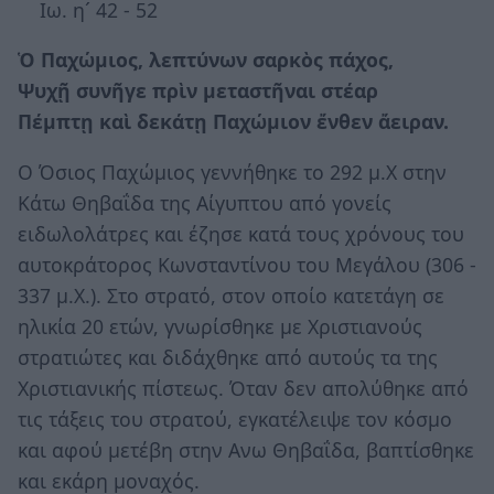
Ιω. η´ 42 - 52
Ὁ Παχώμιος, λεπτύνων σαρκὸς πάχος,
Ψυχῇ συνῆγε πρὶν μεταστῆναι στέαρ
Πέμπτῃ καὶ δεκάτῃ Παχώμιον ἔνθεν ἄειραν.
Ο Όσιος Παχώμιος γεννήθηκε το 292 μ.Χ στην
Κάτω Θηβαΐδα της Αίγυπτου από γονείς
ειδωλολάτρες και έζησε κατά τους χρόνους του
αυτοκράτορος Κωνσταντίνου του Μεγάλου (306 -
337 μ.Χ.). Στο στρατό, στον οποίο κατετάγη σε
ηλικία 20 ετών, γνωρίσθηκε με Χριστιανούς
στρατιώτες και διδάχθηκε από αυτούς τα της
Χριστιανικής πίστεως. Όταν δεν απολύθηκε από
τις τάξεις του στρατού, εγκατέλειψε τον κόσμο
και αφού μετέβη στην Ανω Θηβαΐδα, βαπτίσθηκε
και εκάρη μοναχός.