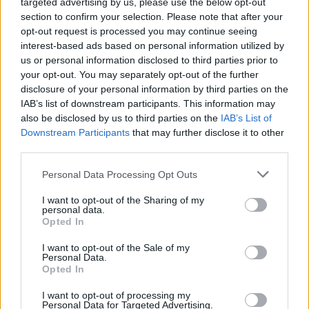
targeted advertising by us, please use the below opt-out
απέθανε. Τον Όσιο Παχώμιο διαδέχθηκε στην
section to confirm your selection. Please note that after your
ηγουμενία ο Όσιος Θεόδωρος ο Ηγιασμένος
opt-out request is processed you may continue seeing
interest-based ads based on personal information utilized by
(τιμάται 16 Μαΐου).
us or personal information disclosed to third parties prior to
your opt-out. You may separately opt-out of the further
Ακολουθήστε το
notospress.gr
στο Google News και
disclosure of your personal information by third parties on the
μάθετε πρώτοι
όλες τις ειδήσεις
IAB’s list of downstream participants. This information may
also be disclosed by us to third parties on the
IAB’s List of
Downstream Participants
that may further disclose it to other
third parties.
TAGS:
ΑΓΙΟΛΟΓΙΟ
ΕΚΚΛΗΣΙΑ
Personal Data Processing Opt Outs
I want to opt-out of the Sharing of my
personal data.
Opted In
I want to opt-out of the Sale of my
Personal Data.
Opted In
I want to opt-out of processing my
Personal Data for Targeted Advertising.