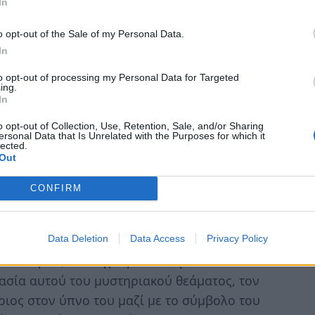
In
αξιμιανού, ο οποίος πλεονεκτούσε
 στράτευμα και ο στρατός του Κωνσταντίνου
o opt-out of the Sale of my Personal Data.
In
to opt-out of processing my Personal Data for Targeted
ς είχε κάθε λόγο να αισθάνεται
ing.
In
λογή εκτός από την επίκληση της δυνάμεως
ήσει βοήθεια, αλλά καθώς διηγείται ο
o opt-out of Collection, Use, Retention, Sale, and/or Sharing
ersonal Data that Is Unrelated with the Purposes for which it
 Θεό να απευθυνθεί. Τότε έφερε νοερά στη
lected.
Out
υνδιοικούσε την αυτοκρατορία. Όλοι τους,
ολλούς θεούς και όλοι τους είχαν τραγικό
CONFIRM
τον Θεό, υψώνοντας το δεξί του χέρι και
νώ προσευχόταν, διαγράφεται στον ουρανό
Data Deletion
Data Access
Privacy Policy
μβρινές ώρες του ηλίου, κατά το δειλινό
υ Σταυρού, που έγραφε «τούτῳ νίκα». Και
ασία αυτού του μυστηριακού θεάματος, τον
ύριος στον ύπνο του μαζί με το σύμβολο του