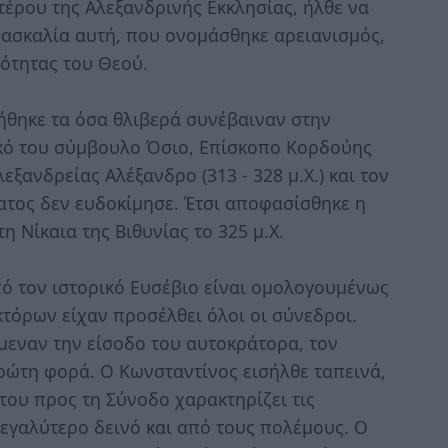
τέρου της Αλεξανδρινής Εκκλησίας, ήλθε να
ιδασκαλία αυτή, που ονομάσθηκε αρειανισμός,
κότητας του Θεού.
θηκε τα όσα θλιβερά συνέβαιναν στην
ικό του σύμβουλο Όσιο, Επίσκοπο Κορδούης
εξανδρείας Αλέξανδρο (313 - 328 μ.Χ.) και τον
ατος δεν ευδοκίμησε. Έτσι αποφασίσθηκε η
η Νίκαια της Βιθυνίας το 325 μ.Χ.
πό τον ιστορικό Ευσέβιο είναι ομολογουμένως
τόρων είχαν προσέλθει όλοι οι σύνεδροι.
μεναν την είσοδο του αυτοκράτορα, τον
ρώτη φορά. Ο Κωνσταντίνος εισήλθε ταπεινά,
 του προς τη Σύνοδο χαρακτηρίζει τις
εγαλύτερο δεινό και από τους πολέμους. Ο