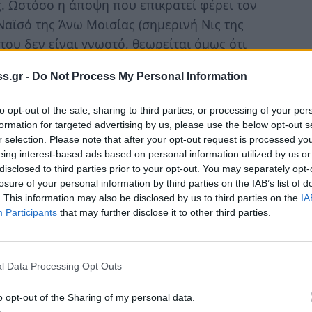
ας. Ωστόσο η άποψη που επικρατεί φέρει τον
Ναϊσό της Άνω Μοισίας (σημερινή Νις της
 του δεν είναι γνωστό, θεωρείται όμως ότι
s.gr -
Do Not Process My Personal Information
λόγω της χλωμότητος του προσώπου του
to opt-out of the sale, sharing to third parties, or processing of your per
του αυτοκράτορα Κλαυδίου. Μητέρα του ήταν
formation for targeted advertising by us, please use the below opt-out s
από το Δρέπανο της Βιθυνίας.
r selection. Please note that after your opt-out request is processed y
eing interest-based ads based on personal information utilized by us or
disclosed to third parties prior to your opt-out. You may separately opt-
στην αυλή του αυτοκράτορα Διοκλητιανού στη
losure of your personal information by third parties on the IAB’s list of
Το ίδιο έτος οι δύο Αύγουστοι, Διοκλητιανός
. This information may also be disclosed by us to third parties on the
IA
Participants
that may further disclose it to other third parties.
ιώματά τους και αποσύρονται. στο ύπατο
στάντιος ο Χλωρός στη Δύση και ο Γαλέριος
θανε στις 25 Ιουλίου 306 μ.Χ. και ο στρατός
l Data Processing Opt Outs
νο, κάτι όμως που δεν αποδέχθηκε ο
 ιστορικών γεγονότων ο Μέγας Κωνσταντίνος
o opt-out of the Sharing of my personal data.