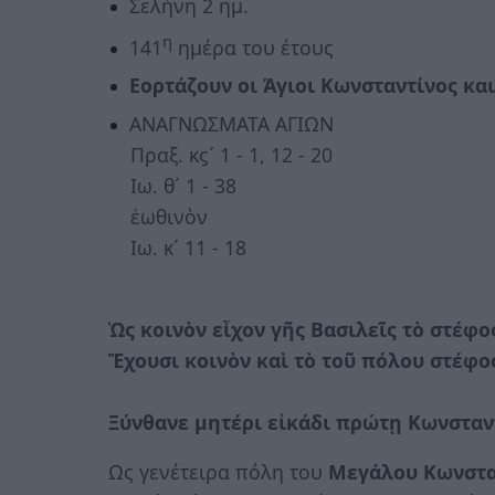
Σελήνη 2 ημ.
η
141
ημέρα του έτους
Εορτάζουν οι Άγιοι Κωνσταντίνος και
ΑΝΑΓΝΩΣΜΑΤΑ ΑΓΙΩΝ
Πραξ. κϛ´ 1 - 1, 12 - 20
Ιω. θ´ 1 - 38
ἑωθινὸν
Ιω. κ´ 11 - 18
Ὡς κοινὸν εἶχον γῆς Βασιλεῖς τὸ στέφο
Ἔχουσι κοινὸν καὶ τὸ τοῦ πόλου στέφο
Ξύνθανε μητέρι εἰκάδι πρώτῃ Κωνσταν
Ως γενέτειρα πόλη του
Μεγάλου Κωνστα