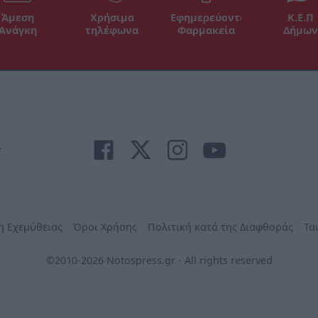
Άμεση
Χρήσιμα
Εφημερεύοντα
Κ.Ε.Π
Ανάγκη
τηλέφωνα
Φαρμακεία
Δήμων
r
η Εχεμύθειας
Όροι Χρήσης
Πολιτική κατά της Διαφθοράς
Τα
©2010-2026 Notospress.gr - All rights reserved