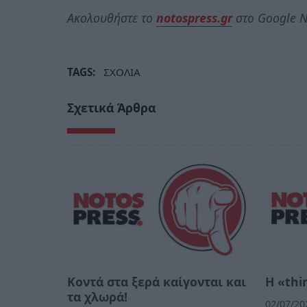
Ακολουθήστε το
notospress.gr
στο Google N
TAGS:
ΣΧΟΛΙΑ
Σχετικά Άρθρα
Κοντά στα ξερά καίγονται και
Η «thi
τα χλωρά!
02/07/20