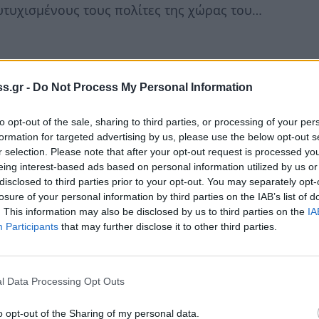
 ευτυχισμένους τους πολίτες της χώρας του…
 και σκληρά στις εκλογές της Αυτοδιοίκησης
s.gr -
Do Not Process My Personal Information
νέα και ικανά διατεθειμένα αντί για
to opt-out of the sale, sharing to third parties, or processing of your per
υτοδιοικητικές. Αλλιώς η εμπλοκή της θα
formation for targeted advertising by us, please use the below opt-out s
ρέμβαση…
r selection. Please note that after your opt-out request is processed y
eing interest-based ads based on personal information utilized by us or
disclosed to third parties prior to your opt-out. You may separately opt-
losure of your personal information by third parties on the IAB’s list of
. This information may also be disclosed by us to third parties on the
IA
εν μπορούσαν να πιστέψουν τις 20 μονάδες
Participants
that may further disclose it to other third parties.
ταιρείες δημοσκοπήσεων, στοιχημάτων,
έκρυβε μεγάλο πόθο για την Κυβέρνηση
l Data Processing Opt Outs
o opt-out of the Sharing of my personal data.