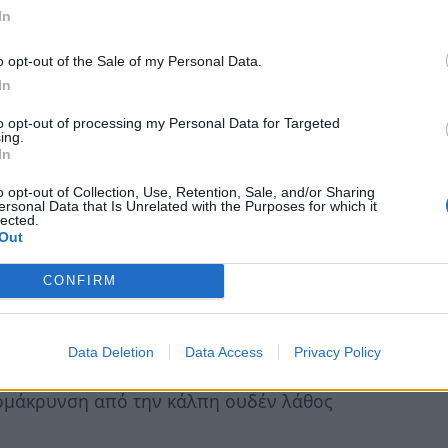
In
o opt-out of the Sale of my Personal Data.
νείσαι με ΙΧ μόνο την Κυριακή, κόβεις το
In
υ την ανάσα του διαρρήκτη, ετοιμάζεις
οκοπιέσαι να μην χρειαστείς Νοσοκομείο,
to opt-out of processing my Personal Data for Targeted
ing.
μπολίτες σου, σκοτώνονται τα παιδιά του
In
σε κάθε συνομιλία σου, είναι η ώρα που
o opt-out of Collection, Use, Retention, Sale, and/or Sharing
την Κυβέρνησή σου άλλες 20 μονάδες
ersonal Data that Is Unrelated with the Purposes for which it
lected.
θει…
Out
CONFIRM
από τα tablet, καθόρισε και τον Πρωθυπουργό
Data Deletion
Data Access
Privacy Policy
τα πρόσωπα που θα οδηγήσουν τον λαό στο
πομάκρυνση από την κάλπη ουδέν λάθος