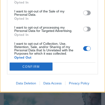
Opted In
I want to opt-out of the Sale of my
Personal Data.
Opted In
I want to opt-out of processing my
Personal Data for Targeted Advertising.
Opted In
I want to opt-out of Collection, Use,
Retention, Sale, and/or Sharing of my
Personal Data that Is Unrelated with the
Purposes for which it was collected.
Opted Out
Θλίψη στην Πάτρα: Πέθανε στο Νοσοκομείο
CONFIRM
«Άγιος Ανδρέας» βρέφος μόλις 8 ημερών
08/08/2026 09:34
Data Deletion
Data Access
Privacy Policy