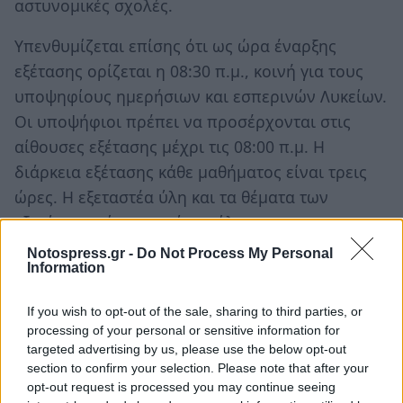
αστυνομικές σχολές.
Υπενθυμίζεται επίσης ότι ως ώρα έναρξης
εξέτασης ορίζεται η 08:30 π.μ., κοινή για τους
υποψηφίους ημερήσιων και εσπερινών Λυκείων.
Οι υποψήφιοι πρέπει να προσέρχονται στις
αίθουσες εξέτασης μέχρι τις 08:00 π.μ. Η
διάρκεια εξέτασης κάθε μαθήματος είναι τρεις
ώρες. Η εξεταστέα ύλη και τα θέματα των
εξετάσεων είναι κοινά για όλους τους
υποψηφίους ημερησίων και εσπερινών ΓΕΛ.
Notospress.gr -
Do Not Process My Personal
Information
Ακολουθήστε το
notospress.gr
στο Google News και
μάθετε πρώτοι
όλες τις ειδήσεις
If you wish to opt-out of the sale, sharing to third parties, or
processing of your personal or sensitive information for
targeted advertising by us, please use the below opt-out
section to confirm your selection. Please note that after your
TAGS:
ΥΠΟΥΡΓΕΙΟ ΠΑΙΔΕΙΑΣ
opt-out request is processed you may continue seeing