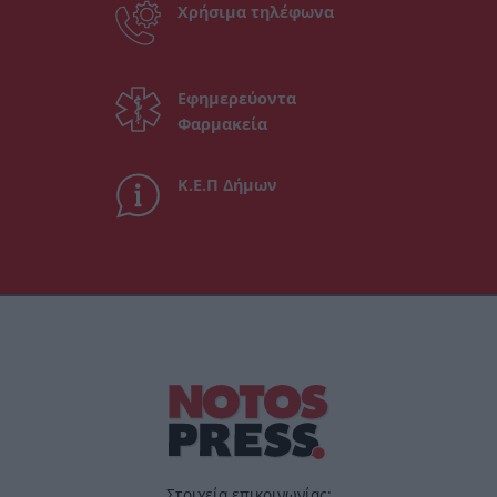
Χρήσιμα τηλέφωνα
Εφημερεύοντα
Φαρμακεία
Κ.Ε.Π Δήμων
Στοιχεία επικοινωνίας: