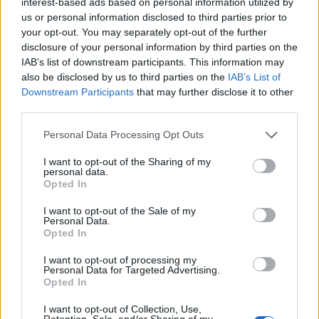
interest-based ads based on personal information utilized by
ΠΑΝΕΛΛΑΔΙΚΕΣ ΕΞΕΤΑΣΕΙΣ
ΠΑΝΕΛΛΗΝΙΕΣ ΕΞΕΤΑΣΕΙΣ
us or personal information disclosed to third parties prior to
your opt-out. You may separately opt-out of the further
ΠΑΝΕΛΛΗΝΙΕΣ
ΠΑΝΕΛΛΑΔΙΚΕΣ
ΠΑΝΕΛΛΗΝΙΕΣ 2023
disclosure of your personal information by third parties on the
ΠΑΝΕΛΛΑΔΙΚΕΣ 2023
ΠΑΝΕΛΛΗΝΙΕΣ 2023 ΓΕΛ
IAB’s list of downstream participants. This information may
also be disclosed by us to third parties on the
IAB’s List of
Downstream Participants
that may further disclose it to other
third parties.
Personal Data Processing Opt Outs
I want to opt-out of the Sharing of my
personal data.
Opted In
I want to opt-out of the Sale of my
Personal Data.
Opted In
I want to opt-out of processing my
Personal Data for Targeted Advertising.
Opted In
I want to opt-out of Collection, Use,
Retention, Sale, and/or Sharing of my