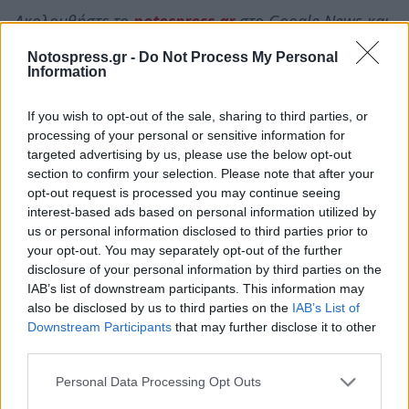
Ακολουθήστε το
notospress.gr
στο Google News και
μάθετε πρώτοι
όλες τις ειδήσεις
Notospress.gr -
Do Not Process My Personal
Information
If you wish to opt-out of the sale, sharing to third parties, or
TAGS:
ΣΑΝ ΣΗΜΕΡΑ
ΗΡΩΙΔΑ
ΣΠΑΡΤΗ
processing of your personal or sensitive information for
ΗΡΩ ΚΩΝΣΤΑΝΤΟΠΟΥΛΟΥ
ΚΑΤΟΧΗ
targeted advertising by us, please use the below opt-out
section to confirm your selection. Please note that after your
opt-out request is processed you may continue seeing
interest-based ads based on personal information utilized by
us or personal information disclosed to third parties prior to
your opt-out. You may separately opt-out of the further
disclosure of your personal information by third parties on the
IAB’s list of downstream participants. This information may
also be disclosed by us to third parties on the
IAB’s List of
Downstream Participants
that may further disclose it to other
third parties.
Personal Data Processing Opt Outs