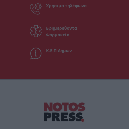
Χρήσιμα τηλέφωνα
Εφημερεύοντα
Φαρμακεία
Κ.Ε.Π Δήμων