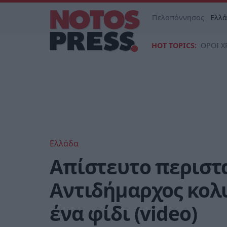
Πελοπόννησος
Ελλ
HOT TOPICS:
ΟΡΟΙ Χ
Ελλάδα
Απίστευτο περιστα
Αντιδήμαρχος κολ
ένα φίδι (video)