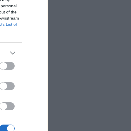
 personal
out of the
 downstream
B’s List of