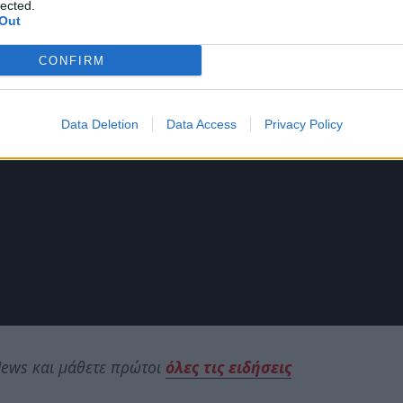
lected.
Out
CONFIRM
Data Deletion
Data Access
Privacy Policy
ews και μάθετε πρώτοι
όλες τις ειδήσεις