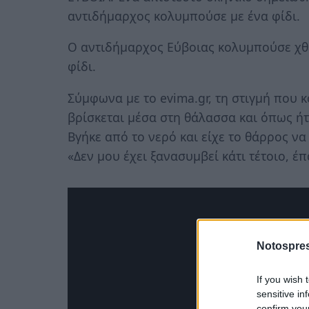
αντιδήμαρχος κολυμπούσε με ένα φίδι.
Ο αντιδήμαρχος Εύβοιας κολυμπούσε χθε
φίδι.
Σύμφωνα με το evima.gr, τη στιγμή που 
βρίσκεται μέσα στη θάλασσα και όπως ή
Βγήκε από το νερό και είχε το θάρρος να
«Δεν μου έχει ξανασυμβεί κάτι τέτοιο, έπ
Notospres
If you wish 
sensitive in
confirm you