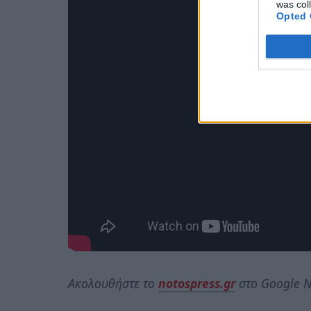
was col
Opted 
Ακολουθήστε το
notospress.gr
στο Google N