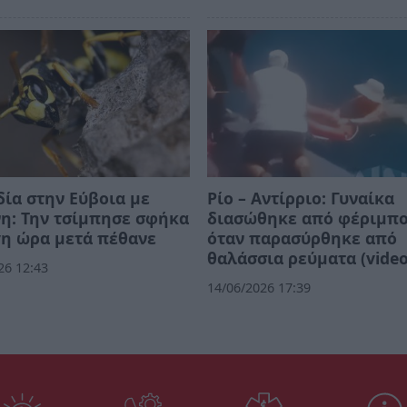
ία στην Εύβοια με
Ρίο – Αντίρριο: Γυναίκα
η: Την τσίμπησε σφήκα
διασώθηκε από φέριμπ
γη ώρα μετά πέθανε
όταν παρασύρθηκε από
θαλάσσια ρεύματα (video
26 12:43
14/06/2026 17:39