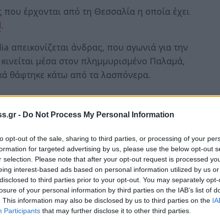
ες που έρχονται από τη Θεσσαλία η οποία έχει
l
.
ia απεικονίζεται άνδρας, που αγωνιά για την
 κινείται μέσα στον πλημμυρισμένο Παλαμά,
ικά θάφτηκε κάτω από τα λασπόνερα.
s.gr -
Do Not Process My Personal Information
 στο νερό, να φτάσει σπίτι του όπου βλέπει
to opt-out of the sale, sharing to third parties, or processing of your per
ου ανοίγει την αγκαλιά της.
formation for targeted advertising by us, please use the below opt-out s
r selection. Please note that after your opt-out request is processed y
ν αντικρίζει του λέει «πού είσαι βρε αγόρι
eing interest-based ads based on personal information utilized by us or
disclosed to third parties prior to your opt-out. You may separately opt-
losure of your personal information by third parties on the IAB’s list of
. This information may also be disclosed by us to third parties on the
IA
Participants
that may further disclose it to other third parties.