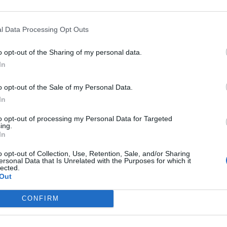
l Data Processing Opt Outs
o opt-out of the Sharing of my personal data.
In
o opt-out of the Sale of my Personal Data.
In
νύχτα»
to opt-out of processing my Personal Data for Targeted
ing.
In
 ο οικισμός του Παλαμά από το πέρασμα της
 της περιοχής, με τα λόγια του να προκαλούν
o opt-out of Collection, Use, Retention, Sale, and/or Sharing
ersonal Data that Is Unrelated with the Purposes for which it
lected.
Out
 πόντους και σε κάποια στιγμή 01:00 – 02:00
CONFIRM
 σε μια ώρα το νερό έφτασε στα δύο μέτρα»