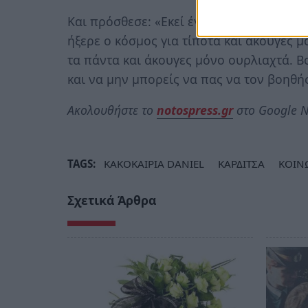
Και πρόσθεσε: «Εκεί έγινε όλο το λάθος. 
ήξερε ο κόσμος για τίποτα και άκουγες 
τα πάντα και άκουγες μόνο ουρλιαχτά. Βο
και να μην μπορείς να πας να τον βοηθήσ
Ακολουθήστε το
notospress.gr
στο Google N
TAGS:
ΚΑΚΟΚΑΙΡΙΑ DANIEL
ΚΑΡΔΙΤΣΑ
ΚΟΙΝ
Σχετικά Άρθρα