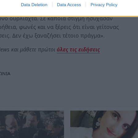
Data Deletion
Data Access
Privacy Policy
Δεν είχαμε προειδοποιηθεί για τίποτα, δεν
μόνο ουρλιαχτά. Σε κάποια στιγμή ησύχασαν
ήθεια, φωνές και να ξέρεις ότι είναι γείτονας
εις. Δεν έχω ξαναζήσει τέτοιο πράγμα».
ews και μάθετε πρώτοι
όλες τις ειδήσεις
ΩΝΙΑ