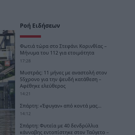
Ροή Ειδήσεων
Φωτιά τώρα στο Στεφάνι Κορινθίας –
Μήνυμα του 112 για ετοιμότητα
17:28
Μυστράς: 11 μήνες με αναστολή στον
55χρονο για την ψευδή κατάθεση –
Αφέθηκε ελεύθερος
14:21
Σπάρτη: «Έφυγαν» από κοντά μας…
14:12
Σπάρτη: Φυτεία με 40 δενδρύλλια
κάνναβης εντοπίστηκε στον Ταΰγετο –