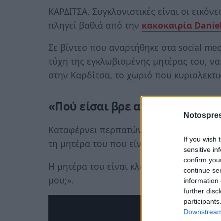
ΚΑΡΔΙΤΣΑ. Συγκλονιστικές είναι οι εικόν
πληγεί βαθιά από την
κακοκαιρία Danie
Σε βίντεο που αναρτήθηκε στα social med
τύχη της εγκλωβισμένης μητέρας του, να
στην Καρδίτσα, το χωριό που κυριολεκτ
«Πού είσαι βρε αγόρι μου;»
Notospres
Καταφέρνει περπατώντας χιλιόμετρα μέσα
If you wish 
τη μητέρα του που είναι ξαπλωμένη, να τ
sensitive in
confirm you
Η μητέρα του είναι κλινήρης και μόλις το
continue se
μου;».
information 
further disc
participants
Downstream 