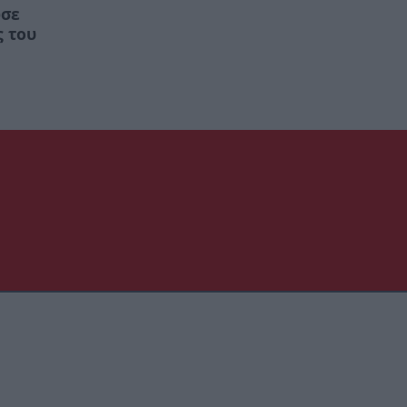
ωσε
ς του