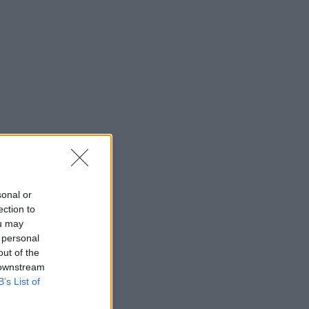
sonal or
ection to
ou may
 personal
out of the
 downstream
B’s List of