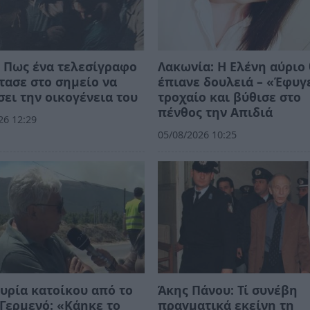
 Πως ένα τελεσίγραφο
Λακωνία: Η Ελένη αύριο
τασε στο σημείο να
έπιανε δουλειά – «Έφυγ
ει την οικογένεια του
τροχαίο και βύθισε στο
πένθος την Απιδιά
26 12:29
05/08/2026 10:25
υρία κατοίκου από το
Άκης Πάνου: Τί συνέβη
Γερμενό: «Κάηκε το
πραγματικά εκείνη τη