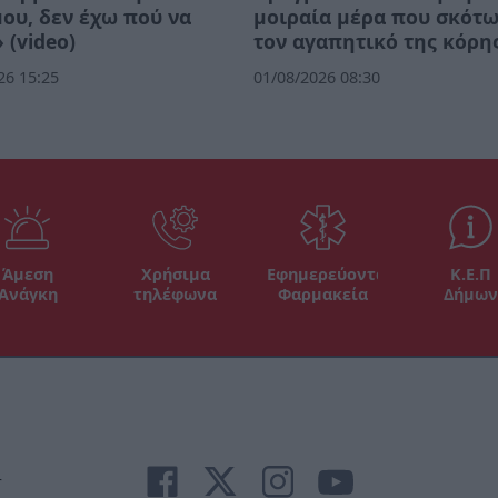
μου, δεν έχω πού να
μοιραία μέρα που σκότ
 (video)
τον αγαπητικό της κόρη
26 15:25
01/08/2026 08:30
Άμεση
Χρήσιμα
Εφημερεύοντα
Κ.Ε.Π
Ανάγκη
τηλέφωνα
Φαρμακεία
Δήμων
r