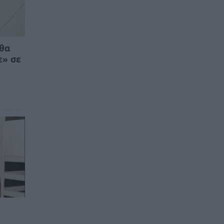
 θα
ε» σε