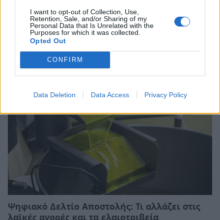
I want to opt-out of Collection, Use,
Σχέδια Βελτίωσης: Υπεγράφη η Κοινή
Retention, Sale, and/or Sharing of my
Απόφαση με δημόσια δαπάνη 263,5 εκατ.
Personal Data that Is Unrelated with the
Purposes for which it was collected.
ευρώ
Opted Out
08/08/2026 11:09
CONFIRM
Data Deletion
Data Access
Privacy Policy
Ψηφιακό Δελτίο Αποστολής: Τι αλλάζει στις
λαϊκές αγορές και τα ελαιοτριβεία