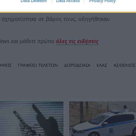
Data Deletion
Data Access
Privacy Policy
άβει το γραφείο τελετών του ιδιώτη.
υ σχηματίστηκε σε βάρος τους, οδηγήθηκαν
ews και μάθετε πρώτοι
όλες τις ειδήσεις
ΗΨΕΙΣ
ΓΡΑΦΕΙΟ ΤΕΛΕΤΩΝ
ΔΩΡΟΔΟΚΙΑ
ΕΛΑΣ
ΑΣΘΕΝΕΙΣ