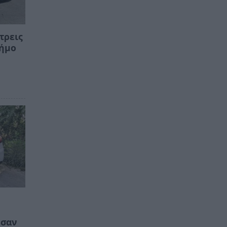
τρεις
Δήμο
ησαν