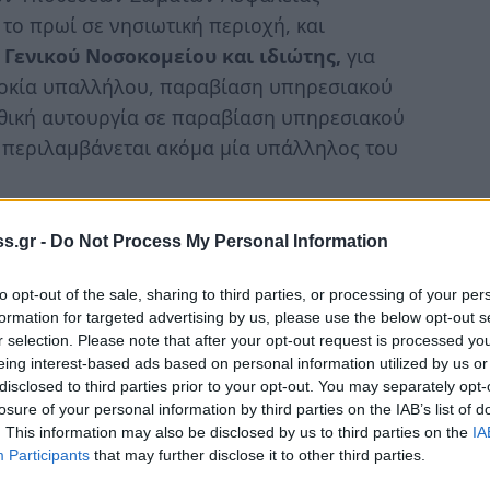
το πρωί σε νησιωτική περιοχή, και
Γενικού Νοσοκομείου και ιδιώτης,
για
οκία υπαλλήλου, παραβίαση υπηρεσιακού
θική αυτουργία σε παραβίαση υπηρεσιακού
 περιλαμβάνεται ακόμα μία υπάλληλος του
ν οποία, οι δύο υπάλληλοι του
s.gr -
Do Not Process My Personal Information
ιότητά τους ως τραυματιοφορείς
ου τελετών, σχετικά με το ποιοι ασθενείς
to opt-out of the sale, sharing to third parties, or processing of your per
αρότητας της κατάστασης της υγείας τους
formation for targeted advertising by us, please use the below opt-out s
r selection. Please note that after your opt-out request is processed y
eing interest-based ads based on personal information utilized by us or
disclosed to third parties prior to your opt-out. You may separately opt-
ουσας εισαγγελικής Αρχής και παραγγέλθηκε
losure of your personal information by third parties on the IAB’s list of
. This information may also be disclosed by us to third parties on the
IA
Participants
that may further disclose it to other third parties.
ύο υπάλληλοι τουλάχιστον από τα τέλη