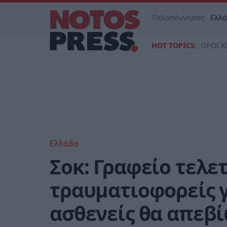
Πελοπόννησος
Ελλ
HOT TOPICS:
ΟΡΟΙ Χ
Ελλάδα
Σοκ: Γραφείο τελ
τραυματιοφορείς γ
ασθενείς θα απεβ