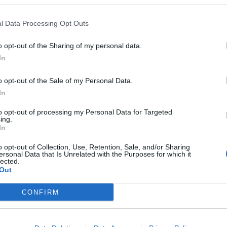
ας αποκτήσει πρόσβαση στο ηλεκτρονικό
οέβαιναν στη συστηματική διαρροή
l Data Processing Opt Outs
ών δεδομένων προς τον ιδιοκτήτη του
o opt-out of the Sharing of my personal data.
όμενος τα στοιχεία αυτά, αναλάμβανε τις
In
υτόν τον τρόπο οικονομικό όφελος.
o opt-out of the Sale of my Personal Data.
ρωί της Τρίτης (10/10) οργανώθηκε
In
ια της οποίας συνελήφθησαν στο πλαίσιο του
to opt-out of processing my Personal Data for Targeted
ώτης,
μετά από νέο περιστατικό παραβίασης
ing.
In
ώρα την προηγούμενη ημέρα
(9/10).
o opt-out of Collection, Use, Retention, Sale, and/or Sharing
 και επαγγελματικούς χώρους,
συνολικά
ersonal Data that Is Unrelated with the Purposes for which it
lected.
ό ποσό των 18.240 ευρώ, 3 συσκευές κινητών
Out
ειρες σημειώσεις.
CONFIRM
περιπτώσεις παραβίασης υπηρεσιακού
ύσαν ασθενείς που κατέληξαν
, ενώ για τις 26