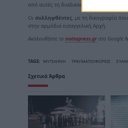
από αυτές τη διαδικασία ταφής είχε αναλ
Οι
συλληφθέντες
, με τη δικογραφία πο
στην αρμόδια εισαγγελική Αρχή.
Ακολουθήστε το
notospress.gr
στο Google N
TAGS:
ΜΥΤΙΛΗΝΗ
ΤΡΑΥΜΑΤΙΟΦΟΡΕΙΣ
ΣΥΛΛ
Σχετικά Άρθρα