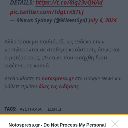
DETAILS:
https://t.co/8lq23vQHAd
pic.twitter.com/tdgLrx5TLJ
— 9News Sydney (@9NewsSyd)
July 6, 2024
Άλλα τέσσερα παιδιά, έξι ως ένδεκα ετών,
νοσηλεύονται σε σταθερή κατάσταση, όπως και
η μητέρα τους, 29 ετών, που εισήχθη διότι
εισέπνευσε καπνό.
Ακολουθήστε το
notospress.gr
στο Google News και
μάθετε πρώτοι
όλες τις ειδήσεις
TAGS:
ΑΥΣΤΡΑΛΙΑ
ΣΙΔΝΕΪ
Notospress.gr -
Do Not Process My Personal