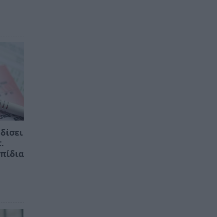
ρδίσει
.
πίδια