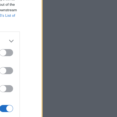
out of the
 downstream
B’s List of