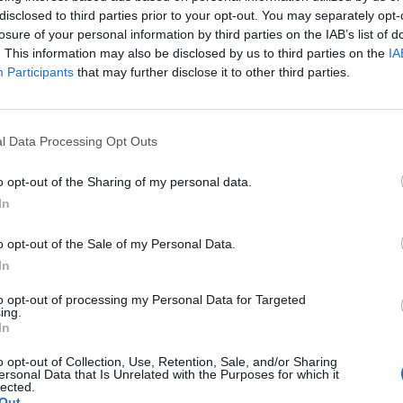
disclosed to third parties prior to your opt-out. You may separately opt-
 ομολογεί η γυναίκα. Ο άνδρας της δουλεύει
losure of your personal information by third parties on the IAB’s list of
ατότητα να θηλάζει πολλές φορές την ημέρα. Η
. This information may also be disclosed by us to third parties on the
IA
ύ να βάζει το πρόσωπό του στο στήθος μου και
Participants
that may further disclose it to other third parties.
ά οφέλη, καθώς η γυναίκα αισθάνεται ότι η
l Data Processing Opt Outs
έρα, σημειώνει: «
Ένιωθα υπέροχα γιατί ήξερα
o opt-out of the Sharing of my personal data.
πρέπει να είναι μια σχέση – να προσφέρει ο ένας
In
ατάει εδώ και μήνες, και η γυναίκα
o opt-out of the Sale of my Personal Data.
In
 μου, θα της σηκωθεί η τρίχα»
to opt-out of processing my Personal Data for Targeted
ing.
In
ηση στο Reddit, με σκοπό να ρωτήσει τους
o opt-out of Collection, Use, Retention, Sale, and/or Sharing
πτώσεις αυτής της συνήθειας: «
Το ερώτημά μου
ersonal Data that Is Unrelated with the Purposes for which it
lected.
 Μήπως θα πρέπει να το περιορίσουμε;»
Out