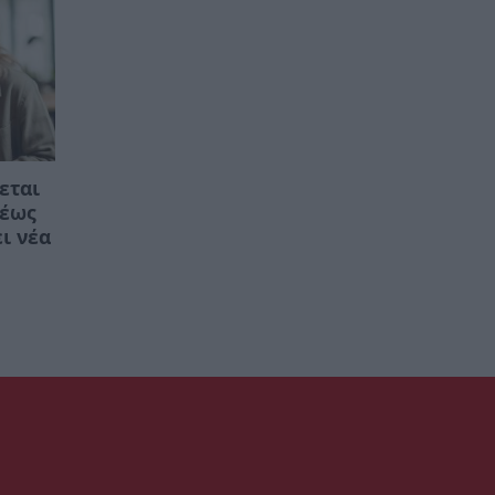
εται
 έως
ει νέα