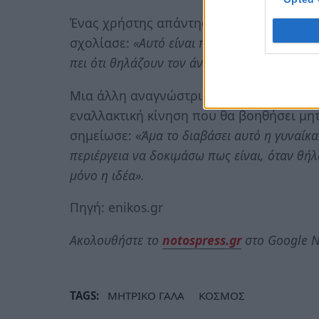
Ένας χρήστης απάντησε λέγοντας: «
Είναι
σχολίασε:
«Αυτό είναι πολύ πιο συνηθισμένο
πει ότι θηλάζουν τον άνδρα τους και αρέσει 
Μια άλλη αναγνώστρια, της πρότεινε να 
εναλλακτική κίνηση που θα βοηθήσει μητ
σημείωσε: «
Άμα το διαβάσει αυτό η γυναίκα
περιέργεια να δοκιμάσω πως είναι, όταν θήλ
μόνο η ιδέα».
Πηγή: enikos.gr
Ακολουθήστε το
notospress.gr
στο Google N
TAGS:
ΜΗΤΡΙΚΟ ΓΑΛΑ
ΚΟΣΜΟΣ