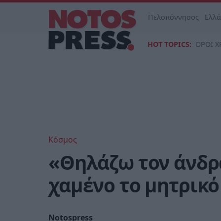
Πελοπόννησος
Ελλ
HOT TOPICS:
ΟΡΟΙ Χ
Κόσμος
«Θηλάζω τον άνδρα
χαμένο το μητρικό
Notospress