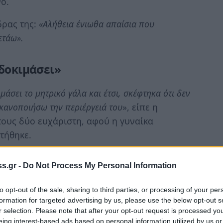
ο.
δρας της:
«Αλήθεια ένιωθα απαίσια που
ετάω».
 δοκιμάσει»
άσει το μητρικό γάλα και έτσι, σκέφτηκα ότι δεν
ικανοποιήσω την περιέργειά του
», είπε η
α τους δύο ευχάριστη, αφού η γυναίκα
τήθηκε.
ραψε: «
Προφανώς και του άρεσε η γεύση γιατί
s.gr -
Do Not Process My Personal Information
, του έδωσα».
Η γυναίκα παρατήρησε ότι είχε
, με αποτέλεσμα να μπορεί να παράγεται
to opt-out of the sale, sharing to third parties, or processing of your per
, το έδινε στον άνδρα της, και ήταν και οι δύο
formation for targeted advertising by us, please use the below opt-out s
r selection. Please note that after your opt-out request is processed y
eing interest-based ads based on personal information utilized by us or