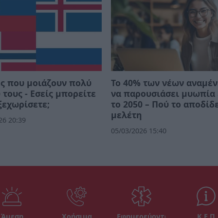
ς που μοιάζουν πολύ
Το 40% των νέων αναμέν
 τους - Εσείς μπορείτε
να παρουσιάσει μυωπία
 ξεχωρίσετε;
το 2050 – Πού το αποδίδ
μελέτη
26 20:39
05/03/2026 15:40
Άμεση
Χρήσιμα
Εφημερεύοντα
Κ.Ε.Π