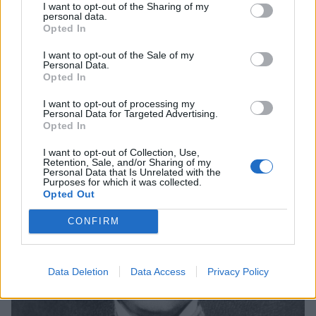
συνδέθηκε άμεσα με τα φιλοσοφικά του ιδανικά:
I want to opt-out of the Sharing of my
personal data.
μέσω της υπολογισμένης χρήσης της γλώσσας
Opted In
μπορεί κανείς να εκφράσει, αν και πάντα
I want to opt-out of the Sale of my
ατελώς, ένα όραμα για την αλήθεια και την
Personal Data.
Opted In
ουσιαστική προϋπόθεση της ανθρώπινης
ύπαρξης.
I want to opt-out of processing my
Personal Data for Targeted Advertising.
Opted In
I want to opt-out of Collection, Use,
Retention, Sale, and/or Sharing of my
Personal Data that Is Unrelated with the
Purposes for which it was collected.
Opted Out
CONFIRM
Data Deletion
Data Access
Privacy Policy