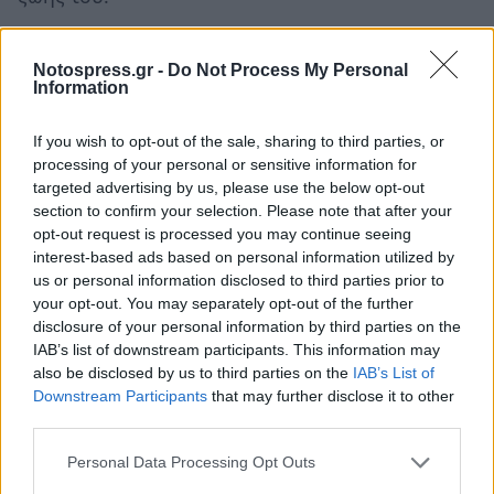
Η πιο εμφανής συμβολή του Πόε στην
Notospress.gr -
Do Not Process My Personal
παγκόσμια λογοτεχνία προέρχεται από την
Information
αναλυτική μέθοδο που άσκησε τόσο ως
δημιουργικός συγγραφέας όσο και ως κριτικός
If you wish to opt-out of the sale, sharing to third parties, or
processing of your personal or sensitive information for
των έργων των συγχρόνων του. Η
targeted advertising by us, please use the below opt-out
αυτοδηλωμένη πρόθεσή του ήταν να
section to confirm your selection. Please note that after your
διατυπώσει αυστηρά καλλιτεχνικά ιδανικά σε
opt-out request is processed you may continue seeing
interest-based ads based on personal information utilized by
ένα περιβάλλον που πίστευε ότι ανησυχούσε
us or personal information disclosed to third parties prior to
υπερβολικά για την ωφελιμιστική αξία της
your opt-out. You may separately opt-out of the further
λογοτεχνίας, μια τάση που ονόμασε
«αίρεση
disclosure of your personal information by third parties on the
IAB’s list of downstream participants. This information may
της Διδακτικής».
also be disclosed by us to third parties on the
IAB’s List of
Downstream Participants
that may further disclose it to other
Ενώ η θέση του Πόε περιλαμβάνει τις κύριες
third parties.
προϋποθέσεις του καθαρού αισθητισμού, η
Personal Data Processing Opt Outs
έμφαση του στον λογοτεχνικό φορμαλισμό