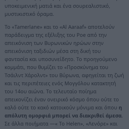
υποκειμενική ματιά και ένα σουρεαλιστικό,
μυστικιστικό όραμα.
Το «Tamerlane» και το «Al Aaraaf» αποτελούν
παράδειγμα της εξέλιξης του Poe από την
απεικόνιση των Βυρωνικών ηρώων στην
απεικόνιση ταξιδιών μέσα στη δική του
φαντασία και υποσυνείδητο. Το προηγούμενο
κομμάτι, που θυμίζει το «Προσκύνημα του
Τσάιλντ Χάρολντ» του Βύρωνα, αφηγείται τη ζωή
και τις περιπέτειες ενός Μογγόλου κατακτητή
του 14ου αιώνα. Το τελευταίο ποίημα
απεικονίζει έναν ονειρικό κόσμο όπου ούτε το
καλό ούτε το κακό κατοικούν μόνιμα και όπου
η
απόλυτη ομορφιά μπορεί να διακριθεί άμεσα
.
Σε άλλα ποιήματα —« To Helen», «Λενόρε» και