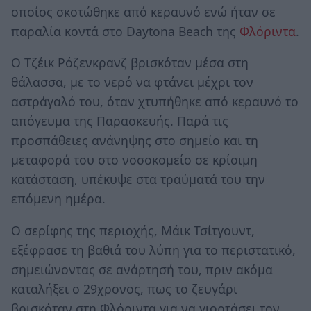
οποίος σκοτώθηκε από κεραυνό ενώ ήταν σε
παραλία κοντά στο Daytona Beach της
Φλόριντα
.
Ο Τζέικ Ρόζενκρανζ βρισκόταν μέσα στη
θάλασσα, με το νερό να φτάνει μέχρι τον
αστράγαλό του, όταν χτυπήθηκε από κεραυνό το
απόγευμα της Παρασκευής. Παρά τις
προσπάθειες ανάνηψης στο σημείο και τη
μεταφορά του στο νοσοκομείο σε κρίσιμη
κατάσταση, υπέκυψε στα τραύματά του την
επόμενη ημέρα.
Ο σερίφης της περιοχής, Μάικ Τσίτγουντ,
εξέφρασε τη βαθιά του λύπη για το περιστατικό,
σημειώνοντας σε ανάρτησή του, πριν ακόμα
καταλήξει ο 29χρονος, πως το ζευγάρι
βρισκόταν στη Φλόριντα για να γιορτάσει τον