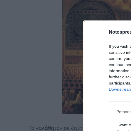
Notospres
If you wish 
sensitive in
confirm you
continue se
information 
further disc
participants
Downstream 
Persona
I want t
Το «αλάθητο» σε ζητήματα πίστεως μαζί 