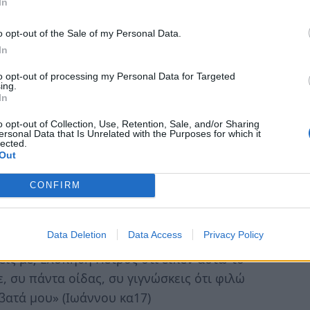
In
την ιδιαίτερη σχέση του Πάπα προς τον
 της Ρώμης και πρώτο μεταξύ των
12
o opt-out of the Sale of my Personal Data.
ε τη Ρωμαιοκαθολική Θεολογία, το «αλάθητο»
In
ής Διαθήκης:
to opt-out of processing my Personal Data for Targeted
ing.
In
αι επί ταύτη τη πέτρα οικοδομήσω μου
o opt-out of Collection, Use, Retention, Sale, and/or Sharing
ισχύσουσιν αυτής. Και δώσω σοι τας κλεις
ersonal Data that Is Unrelated with the Purposes for which it
lected.
δήσης επί της γης, έσται δεδεμένον εν
Out
 γης, έσται λελυμένον εν τοις ουρανοίς».
CONFIRM
η η πίστις σου. Και συ ποτε επιστρέψας
κβ32)
Data Deletion
Data Access
Privacy Policy
λείς με; Ελυπήθη Πέτρος ότι είπεν αυτώ το
ιε, συ πάντα οίδας, συ γιγνώσκεις ότι φιλώ
όβατά μου» (Ιωάννου κα17)