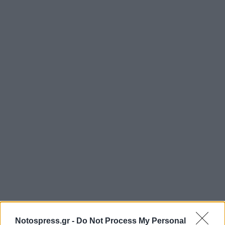
Σχετικά Άρθρα
Notospress.gr -
Do Not Process My Personal