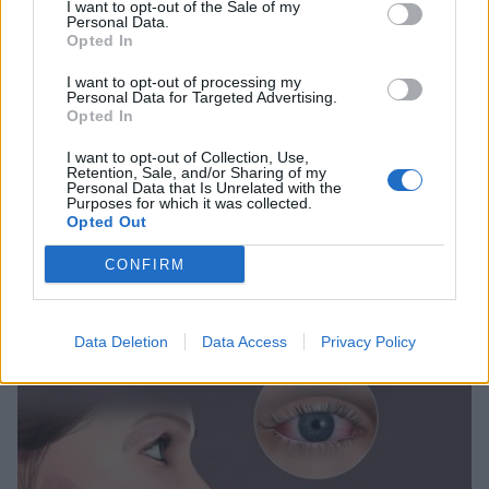
I want to opt-out of the Sale of my
Personal Data.
Opted In
I want to opt-out of processing my
Personal Data for Targeted Advertising.
Opted In
I want to opt-out of Collection, Use,
Retention, Sale, and/or Sharing of my
Personal Data that Is Unrelated with the
Purposes for which it was collected.
Opted Out
Παγκόσμια Ημέρα για την Πρόληψη των
CONFIRM
Πνιγμών
25/07/2026 10:30
Data Deletion
Data Access
Privacy Policy