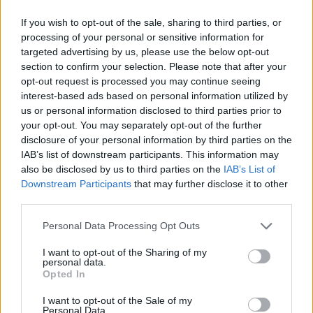
And the last thing I heard was a muttered word
If you wish to opt-out of the sale, sharing to third parties, or
As he knelt above me with a rock in his fist
processing of your personal or sensitive information for
targeted advertising by us, please use the below opt-out
Nick Cave
section to confirm your selection. Please note that after your
opt-out request is processed you may continue seeing
interest-based ads based on personal information utilized by
On the last day I took her where the wild roses
us or personal information disclosed to third parties prior to
grow,
your opt-out. You may separately opt-out of the further
disclosure of your personal information by third parties on the
she lay on the bank, the wind light as a thief
IAB’s list of downstream participants. This information may
also be disclosed by us to third parties on the
IAB’s List of
And I kissed her goodbye, said, ‘All beauty must die’
Downstream Participants
that may further disclose it to other
third parties.
And I lent down and planted a rose between her
Personal Data Processing Opt Outs
teeth
I want to opt-out of the Sharing of my
personal data.
Μετά την κυκλοφορία του τραγουδιού η Elisa
Opted In
Day έγινε κούκλα στη σειρά Living Dead Dolls.
I want to opt-out of the Sale of my
Personal Data.