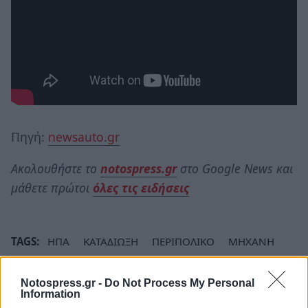
Πηγή:
newsauto.gr
Ακολουθήστε το
notospress.gr
στο Google News και
μάθετε πρώτοι
όλες τις ειδήσεις
TAGS:
ΗΠΑ
ΚΑΤΑΔΙΩΞΗ
ΠΕΡΙΠΟΛΙΚΟ
ΜΗΧΑΝΗ
ΜΟΤΟΣΥΚΛΕΤΙΣΤΗΣ
Notospress.gr -
Do Not Process My Personal
Information