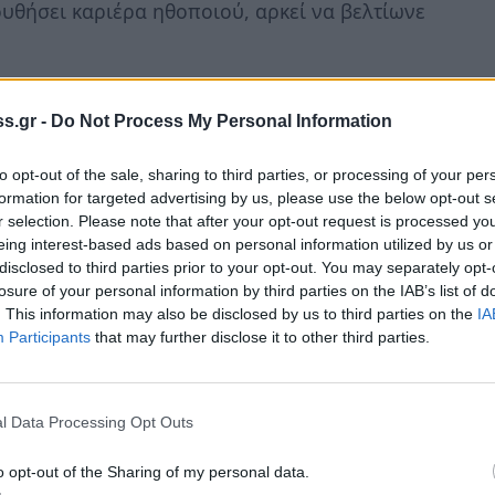
ουθήσει καριέρα ηθοποιού, αρκεί να βελτίωνε
όγια του Ράιτ και ξεκίνησε εντατικά μαθήματα
α μικρό ρόλο στο αστυνομικό δράμα «Parole!»
s.gr -
Do Not Process My Personal Information
υ, αλλοδαπού ή παράνομου, σε ταινίες όπως
to opt-out of the sale, sharing to third parties, or processing of your per
«Η Πόλη του Μίσους» («The Ox-Bow Incident»,
formation for targeted advertising by us, please use the below opt-out s
παταάν, το φρούριο του Ειρηνικού» («Back to
r selection. Please note that after your opt-out request is processed y
eing interest-based ads based on personal information utilized by us or
disclosed to third parties prior to your opt-out. You may separately opt-
losure of your personal information by third parties on the IAB’s list of
. This information may also be disclosed by us to third parties on the
IA
Participants
that may further disclose it to other third parties.
ν στην ταινία «Black Gold» (1947), όπου
ν. Εκείνη τη χρονιά έκανε το ντεμπούτο του
l Data Processing Opt Outs
υ Έμετ Λέιβερι «The Gentleman from Athens».
τρικό του Τένεσι Ουίλιαμς «Λεωφορείο ο
o opt-out of the Sharing of my personal data.
για να αντικαταστήσει τον Μάρλον Μπράντο