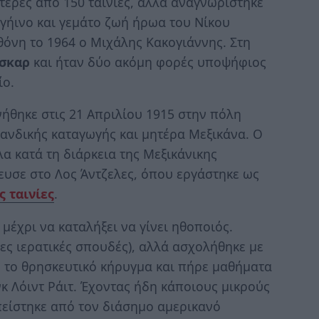
τερες από 150 ταινίες, αλλά αναγνωρίστηκε
 γήινο και γεμάτο ζωή ήρωα του Νίκου
θόνη το 1964 ο Μιχάλης Κακογιάννης. Στη
Όσκαρ
και ήταν δύο ακόμη φορές υποψήφιος
ίο.
ήθηκε στις 21 Απριλίου 1915 στην πόλη
ανδικής καταγωγής και μητέρα Μεξικάνα. Ο
α κατά τη διάρκεια της Μεξικάνικης
ευσε στο Λος Άντζελες, όπου εργάστηκε ως
 ταινίες
.
μέχρι να καταλήξει να γίνει ηθοποιός.
ες ιερατικές σπουδές), αλλά ασχολήθηκε με
, το θρησκευτικό κήρυγμα και πήρε μαθήματα
κ Λόιντ Ράιτ. Έχοντας ήδη κάποιους μικρούς
πείστηκε από τον διάσημο αμερικανό