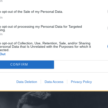
In
ίστηκε σε πολλά «ζωντανά» τηλεοπτικά
o opt-out of the Sale of my Personal Data.
In
 Κουίν έπαιξε σε ταινίες όπως «The Brave
to opt-out of processing my Personal Data for Targeted
ing.
apata!», 1952), σε σκηνοθεσία Ελία Καζάν και
In
υ αδελφού του Ζαπάτα κέρδισε το πρώτο από
o opt-out of Collection, Use, Retention, Sale, and/or Sharing
ιέρας του. Το δεύτερο ήρθε τέσσερα χρόνια
ersonal Data that Is Unrelated with the Purposes for which it
lected.
ην ταινία του Βινσέντε Μινέλι «Η ζωή ενός
Out
εται στη ζωή του Βαν Γκογκ. Τη δεκαετία του
 με πιο αξιοσημείωτη το αριστούργημα του
CONFIRM
στο ρόλο ενός περιπλανώμενου τσιρκολάνου.
Data Deletion
Data Access
Privacy Policy