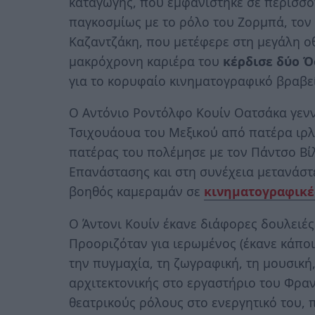
καταγωγής, που εμφανίστηκε σε περισσό
παγκοσμίως με το ρόλο του Ζορμπά, τον
Καζαντζάκη, που μετέφερε στη μεγάλη ο
μακρόχρονη καριέρα του
κέρδισε δύο 
για το κορυφαίο κινηματογραφικό βραβε
Ο Αντόνιο Ροντόλφο Κουίν Οατσάκα γενν
Τσιχουάουα του Μεξικού από πατέρα ιρλ
πατέρας του πολέμησε με τον Πάντσο Βίλ
Επανάστασης και στη συνέχεια μετανάστ
βοηθός καμεραμάν σε
κινηματογραφικές
Ο Άντονι Κουίν έκανε διάφορες δουλειές 
Προοριζόταν για ιερωμένος (έκανε κάποι
την πυγμαχία, τη ζωγραφική, τη μουσική
αρχιτεκτονικής στο εργαστήριο του Φραν
θεατρικούς ρόλους στο ενεργητικό του, 