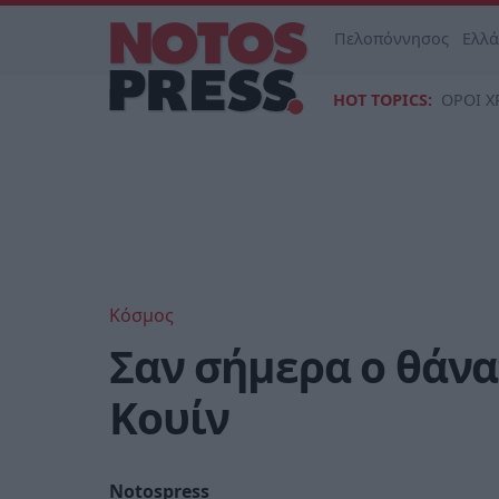
Πελοπόννησος
Ελλ
HOT TOPICS:
ΟΡΟΙ Χ
Κόσμος
Σαν σήμερα ο θάνα
Κουίν
Notospress