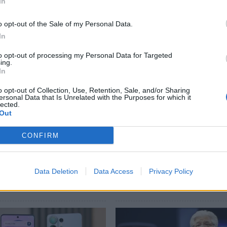
In
o opt-out of the Sale of my Personal Data.
In
to opt-out of processing my Personal Data for Targeted
ing.
In
o opt-out of Collection, Use, Retention, Sale, and/or Sharing
ersonal Data that Is Unrelated with the Purposes for which it
lected.
Out
CONFIRM
τισμός συναντά την
Επτά ώρες online, 44 χρ
ογία!
σε οθόνες: Η νέα
πραγματικότητα της
26 12:58
ψηφιακής ζωής
Data Deletion
Data Access
Privacy Policy
05/04/2026 20:42