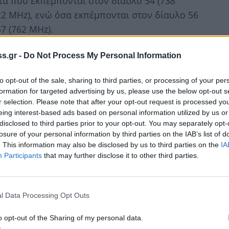
τα που εκπέμπονται στον δίαυλο 54 (738
22 MHz), ενώ όσα εκπέμπονται στον δίαυλο 56
7 (762 MHz).
ης Νοτιοανατολικής Πελοποννήσου που
s.gr -
Do Not Process My Personal Information
είναι οι εξής:
α, Ποταμός, Λογοθετιάνικα, Διακόφτι,
to opt-out of the sale, sharing to third parties, or processing of your per
ητάτα, Βιαράδικα, Δόκανα, Φράτσια,
formation for targeted advertising by us, please use the below opt-out s
r selection. Please note that after your opt-out request is processed y
eing interest-based ads based on personal information utilized by us or
ιγκλάφια, Μαραθιάς, Ελίκα, Πλύτρα, Έλαια
disclosed to third parties prior to your opt-out. You may separately opt-
losure of your personal information by third parties on the IAB’s list of
, Έλος, Λεημόνας, Στεφανιά, Τρίνησα, Γλώσσα,
. This information may also be disclosed by us to third parties on the
IA
Participants
that may further disclose it to other third parties.
Άγιος Κωνσταντίνος
l Data Processing Opt Outs
o opt-out of the Sharing of my personal data.