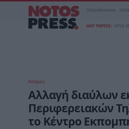
Πελοπόννησος
Ελλ
HOT TOPICS:
ΟΡΟΙ Χ
Κόσμος
Αλλαγή διαύλων ε
Περιφερειακών Τ
το Κέντρο Εκπομπ