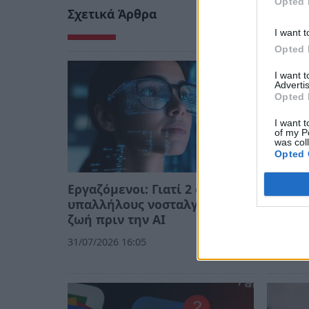
Opted 
Σχετικά Άρθρα
I want t
Opted 
I want 
Advertis
Opted 
I want t
of my P
was col
Opted 
Εργαζόμενοι: Γιατί 2 στους 3
Ο Πολι
υπαλλήλους νοσταλγούν τη
Τεχνολ
ζωή πριν την ΑΙ
14/05/20
31/07/2026 16:05