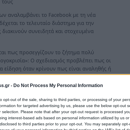
 τους
ων αναλαμβάνει το Facebook με τη νέα
δέχεται το τελευταίο διάστημα για την
ς διακινούν συνειδητά και στοχευμένα
ται πως προσεγγίζουν το ζήτημα πολύ
ογοκρισία»: Ο σχεδιασμός προβλέπει πως οι
α είδηση όταν κρίνουν πως είναι αναληθής ή
ν είδηση σε
«τρίτους οργανισμούς οι οποίοι θα
οι οργανισμοί εντοπίσουν προβλήματα σχετικά
s.gr -
Do Not Process My Personal Information
είδηση θα συνοδεύεται από νέα σήμανση-
to opt-out of the sale, sharing to third parties, or processing of your per
«αμφισβητήσιμης εγκυρότητας του κειμένου».
formation for targeted advertising by us, please use the below opt-out s
r selection. Please note that after your opt-out request is processed y
αίνουν στη σειρά των News Feed ώστε να μην
eing interest-based ads based on personal information utilized by us or
η ή να προωθούνται στην ιστοσελίδα.
disclosed to third parties prior to your opt-out. You may separately opt-
losure of your personal information by third parties on the IAB’s list of