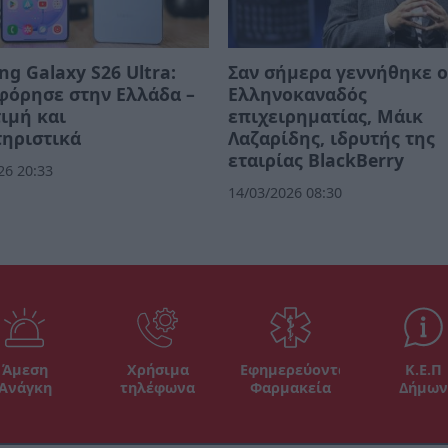
g Galaxy S26 Ultra:
Σαν σήμερα γεννήθηκε 
φόρησε στην Ελλάδα –
Ελληνοκαναδός
τιμή και
επιχειρηματίας, Μάικ
ηριστικά
Λαζαρίδης, ιδρυτής της
εταιρίας BlackBerry
26 20:33
14/03/2026 08:30
Άμεση
Χρήσιμα
Εφημερεύοντα
Κ.Ε.Π
Ανάγκη
τηλέφωνα
Φαρμακεία
Δήμων