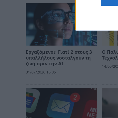
Εργαζόμενοι: Γιατί 2 στους 3
Ο Πολι
υπαλλήλους νοσταλγούν τη
Τεχνολ
ζωή πριν την ΑΙ
14/05/20
31/07/2026 16:05