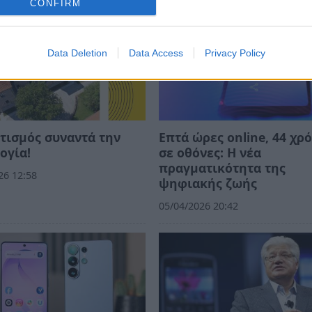
CONFIRM
Data Deletion
Data Access
Privacy Policy
τισμός συναντά την
Επτά ώρες online, 44 χρ
ογία!
σε οθόνες: Η νέα
πραγματικότητα της
26 12:58
ψηφιακής ζωής
05/04/2026 20:42