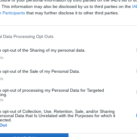
επιθυμούν, να τις μοιράζονται με φίλους
. This information may also be disclosed by us to third parties on the
IA
Participants
that may further disclose it to other third parties.
τους ανθρώπους και ότι δεν μπορούμε να γίνουμε
τον λόγο προσεγγίζουμε το συγκεκριμένο ζήτημα
l Data Processing Opt Outs
ι, αντιπρόεδρος του τμήματος News Feed του
o opt-out of the Sharing of my personal data.
In
τα χειρότερα των χειρότερων, στις ξεκάθαρες
 το δικό τους κέρδος και στη συμμετοχή τόσο
o opt-out of the Sale of my Personal Data.
In
μών»
, πρόσθεσε ο ίδιος.
to opt-out of processing my Personal Data for Targeted
ing.
In
o opt-out of Collection, Use, Retention, Sale, and/or Sharing
ersonal Data that Is Unrelated with the Purposes for which it
lected.
Out